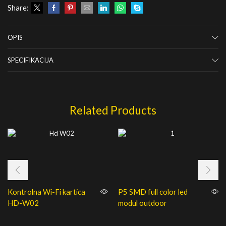
Share:
OPIS
SPECIFIKACIJA
Related Products
Kontrolna Wi-Fi kartica
P5 SMD full color led
HD-W02
modul outdoor