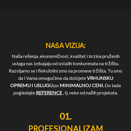
NAŠA VIZIJA:
Naša rešenja, ekonomičnost, kvalitet i brzina pruženih
usluga nas izdvajaju od ostalih konkurenata na tržištu.
Razvijamo se i fleksibilni smo na promene tržišta. Tu smo
da i Vama omogućimo da dobijete
VRHUNSKU
OPREMU I USLUGU
po
MINIMALNOJ CENI.
Do tada
pogledajte
REFERENCE
, tj. neke od naših projekata.
01.
PROFESIONALIZAM