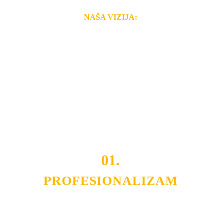
NAŠA VIZIJA:
Naša rešenja, ekonomičnost, kvalitet i brzina pruženih
usluga nas izdvajaju od ostalih konkurenata na tržištu.
Razvijamo se i fleksibilni smo na promene tržišta. Tu
smo da i Vama omogućimo da dobijete
VRHUNSKU
OPREMU I USLUGU
po
MINIMALNOJ CENI.
Do tada pogledajte
REFERENCE
, tj. neke od naših
projekata.
01.
PROFESIONALIZAM
Budite i Vi deo prezadovoljnih klijenata sa kojima smo
ostvarili saradnju i održavamo profesionalizam i