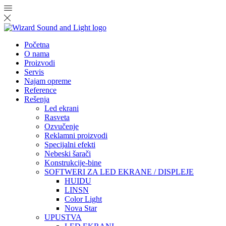
Početna
O nama
Proizvodi
Servis
Najam opreme
Reference
Rešenja
Led ekrani
Rasveta
Ozvučenje
Reklamni proizvodi
Specijalni efekti
Nebeski šarači
Konstrukcije-bine
SOFTWERI ZA LED EKRANE / DISPLEJE
HUIDU
LINSN
Color Light
Nova Star
UPUSTVA