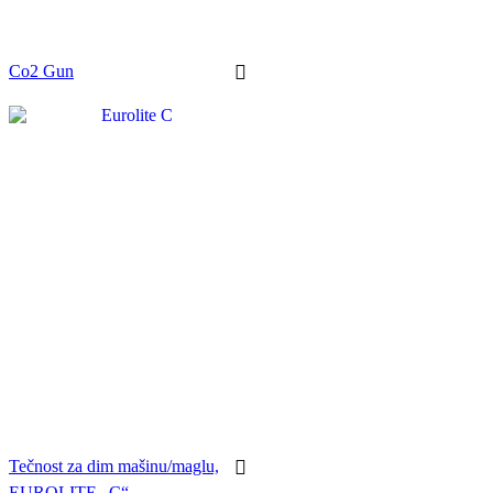
Co2 Gun
Tečnost za dim mašinu/maglu,
EUROLITE „C“