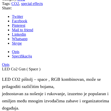
Tags:
CO2
,
special effects
Share:
Twitter
Facebook
Pinterest
Mail to friend
Linkedin
Whatsapp
Skype
Opis
Specifikacija
Opis
LED Co2 Gun ( Space )
LED CO2 pištolj – space , RGB kombinovan, može se
prilagoditi različitim bojama,
jednostavan za nošenje i rukovanje, izuzetno je popularan i
omiljen među mnogim izvođačima zabave i organizatorima
događaja.