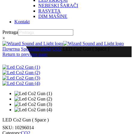
LED EKRANI
NEBESKI ŠARAČI
RASVETA
DIM MAŠINE
Kontakt
Pretraga
×
Почетна
Specijalni efekti
CO2
LED Co2 Gun ( Space )
Return to previous page
LED Co2 Gun ( Space )
SKU:
10296014
Category:
CO2