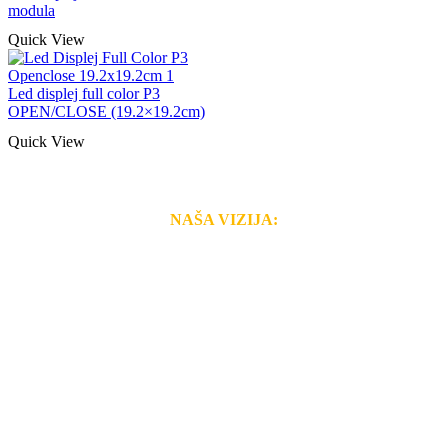
modula
Quick View
Led displej full color P3
OPEN/CLOSE (19.2×19.2cm)
Quick View
NAŠA VIZIJA:
Naša rešenja, ekonomičnost, kvalitet i brzina pruženih
usluga nas izdvajaju od ostalih konkurenata na tržištu.
Razvijamo se i fleksibilni smo na promene tržišta. Tu
smo da i Vama omogućimo da dobijete
VRHUNSKU
OPREMU I USLUGU
po
MINIMALNOJ CENI.
Do tada pogledajte
REFERENCE
, tj. neke od naših
projekata.