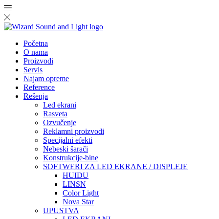
Početna
O nama
Proizvodi
Servis
Najam opreme
Reference
Rešenja
Led ekrani
Rasveta
Ozvučenje
Reklamni proizvodi
Specijalni efekti
Nebeski šarači
Konstrukcije-bine
SOFTWERI ZA LED EKRANE / DISPLEJE
HUIDU
LINSN
Color Light
Nova Star
UPUSTVA