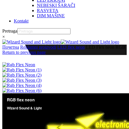
LED EKRANI
NEBESKI ŠARAČI
RASVETA
DIM MAŠINE
Kontakt
Pretraga
×
Почетна
Reklamni proizvodi
LED flex neon
LED Flex neon RGB
Return to previous page