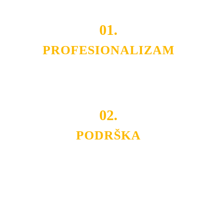
01.
PROFESIONALIZAM
Budite i Vi deo prezadovoljnih klijenata sa kojima smo
ostvarili saradnju i održavamo profesionalizam i
poslovnost.
02.
PODRŠKA
Nudimo savetovanje u izboru rasvete, dizajn prostora i
projektovanje instalacija, montažu, servis i održavanje.
Politika privatnosti