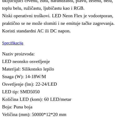
uključujući crvenu, žutu, narandžastu, plavu, zelenu, belu,
toplu belu, ružičastu, ljubičastu kao i RGB.
Niski operativni troškovi. LED Neon Flex je vodootporan,
praktično se ne može slomiti i ne emituje tačke zagrevanja.
Koristi standardni AC ili DC napon.
Specifikacija
Naziv proizvoda:
LED neonsko osvetljenje
Materijal: Silikonsko lepilo
Snaga (W): 14-18W/M
Osvetljenje (lm): 22-24/LED
LED tip: SMD5050
Količina LED (kom): 60 LED/metar
Boja: Puna boja
Veličina (mm): 50000*12*20 mm