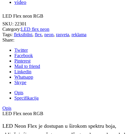
video
LED Flex neon RGB
SKU:
22301
Category:
LED flex neon
Tags:
fleksibilni
,
flex
,
neon
,
rasveta
,
reklama
Share:
Twitter
Facebook
Pinterest
Mail to friend
Linkedin
Whatsapp
Skype
Opis
Specifikacija
Opis
LED Flex neon RGB
LED Neon Flex je dostupan u širokom spektru boja,