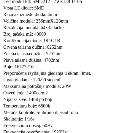
Led modul P4: SMD2121 256x128 1/16S
Vrsta LE diode: SMD
Razmak između dioda: 4mm
Veličina modula: 256mmX128mm
Rezolucija modula: 64x32 tačke
Broj tačaka m2: 40000
Konfikuracija diode: 1R1G1B
Crvena talasna dužina: 6252nm
Zelena talasna dužina: 5252nm
Plava talasna dužina: 4702nm
Boje: 16777216
Preporučena raydaljina gledanja u ekran: 4met.
Ugao gledanja: 120/90 stepeni
Maksimalna potrošnja modula: 20W
Osvetljenje: 1400cd/m2
Nijansa sive: 14bit po boji
Temperatura boje: 6500k
Metoda kontrole: Sinhrono ili asinhrono
Skaliranje: 1/16s
Frekvencioni opseg: 60Hz
Frekvencija osvežavanja: 1920Hz