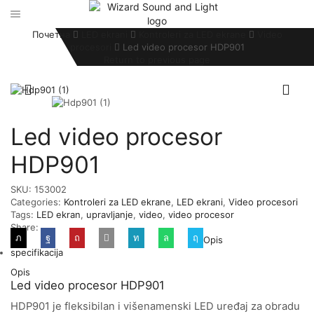
Почетна
LED ekrani
Kontroleri za LED ekrane
Video
procesori
Led video procesor HDP901
Return to previous page
Led video procesor
HDP901
SKU:
153002
Categories:
Kontroleri za LED ekrane
,
LED ekrani
,
Video procesori
Tags:
LED ekran
,
upravljanje
,
video
,
video procesor
Share:
Opis
specifikacija
Opis
Led video procesor HDP901
HDP901 je fleksibilan i višenamenski LED uređaj za obradu