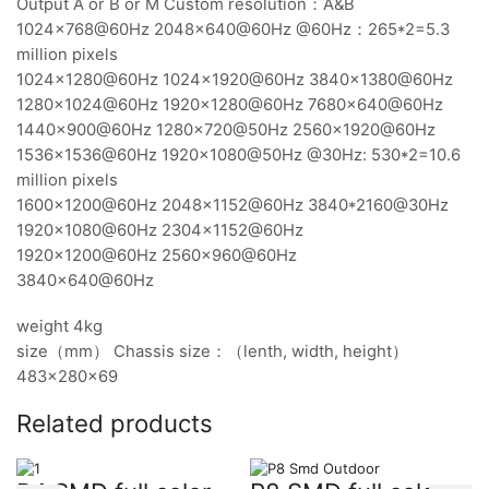
Output A or B or M Custom resolution：A&B
1024×768@60Hz 2048×640@60Hz @60Hz：265*2=5.3
million pixels
1024×1280@60Hz 1024×1920@60Hz 3840x1380@60Hz
1280×1024@60Hz 1920×1280@60Hz 7680x640@60Hz
1440×900@60Hz 1280×720@50Hz 2560x1920@60Hz
1536×1536@60Hz 1920×1080@50Hz @30Hz: 530*2=10.6
million pixels
1600×1200@60Hz 2048×1152@60Hz 3840*2160@30Hz
1920×1080@60Hz 2304×1152@60Hz
1920×1200@60Hz 2560×960@60Hz
3840×640@60Hz
weight 4kg
size（mm） Chassis size：（lenth, width, height）
483×280×69
Related products