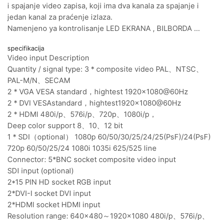
i spajanje video zapisa, koji ima dva kanala za spajanje i
jedan kanal za praćenje izlaza.
Namenjeno ya kontrolisanje LED EKRANA , BILBORDA …
specifikacija
Video input Description
Quantity / signal type: 3 * composite video PAL、NTSC、
PAL-M/N、SECAM
2 * VGA VESA standard，hightest 1920x1080@60Hz
2 * DVI VESAstandard，hightest1920x1080@60Hz
2 * HDMI 480i/p、576i/p、720p、1080i/p，
Deep color support 8、10、12 bit
1 * SDI（optional） 1080p 60/50/30/25/24/25(PsF)/24(PsF)
720p 60/50/25/24 1080i 1035i 625/525 line
Connector: 5*BNC socket composite video input
SDI input (optional)
2*15 PIN HD socket RGB input
2*DVI-I socket DVI input
2*HDMI socket HDMI input
Resolution range: 640x480～1920x1080 480i/p、576i/p、