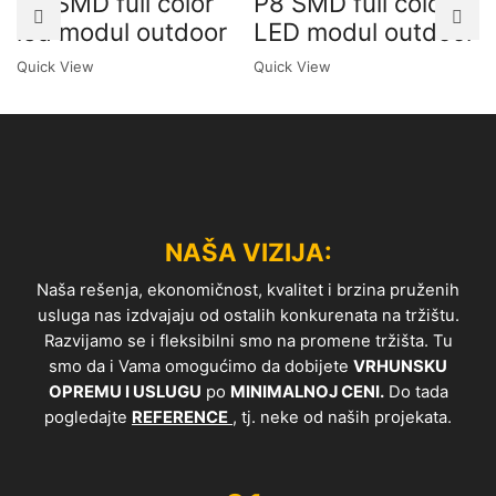
P4 SMD full color
P8 SMD full color
led modul outdoor
LED modul outdoor
Quick View
Quick View
NAŠA VIZIJA:
Naša rešenja, ekonomičnost, kvalitet i brzina pruženih
usluga nas izdvajaju od ostalih konkurenata na tržištu.
Razvijamo se i fleksibilni smo na promene tržišta. Tu
smo da i Vama omogućimo da dobijete
VRHUNSKU
OPREMU I USLUGU
po
MINIMALNOJ CENI.
Do tada
pogledajte
REFERENCE
, tj. neke od naših projekata.