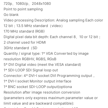
720p、1080i/p、2048x1080
Point to point sampling
Go blank
Video processing Description: Analog sampling Each color
12 bit；13.5 MHz standard（video）
170 MHz standard (RGB)
Digital pixel data bit depth: Each channel 8、10 or 12 bit；
2 channel used for HDMI
3GHz standard（SD
Quantity / signal type: 1* VGA Converted by image
resolution RGBHV, RGBS, RGsB
5* DVI Digital video (meet the VESA standard)
1* SDI-LOOP SDI Signal loop out
Connector: 4* DVI-I socket DVI Programming output，
1* DVI-I socket Monitor output interface
1* BNC socket SDI-LOOP output(optiona
Resolution after image resolution conversion
(parameters only express maximum parameter value or
limit value and are backward compatible):