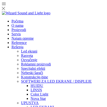
Početna
O nama
Proizvodi
Servis
Najam opreme
Reference
Rešenja
Led ekrani
Rasveta
Ozvučenje
Reklamni proizvodi
Specijalni efekti
Nebeski šarači
Konstrukcije-bine
SOFTWERI ZA LED EKRANE / DISPLEJE
HUIDU
LINSN
Color Light
Nova Star
UPUSTVA