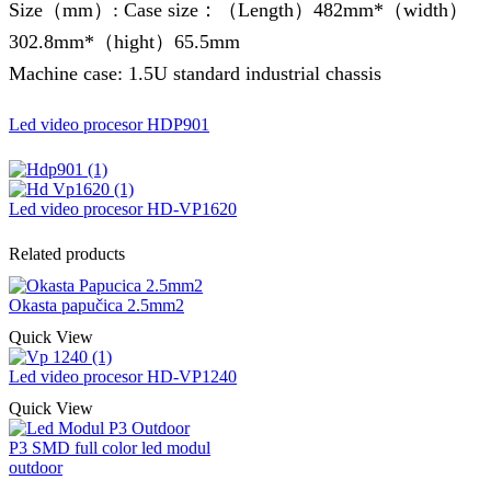
Size（mm）: Case size：（Length）482mm*（width）
302.8mm*（hight）65.5mm
Machine case: 1.5U standard industrial chassis
Led video procesor HDP901
Led video procesor HD-VP1620
Related products
Okasta papučica 2.5mm2
Quick View
Led video procesor HD-VP1240
Quick View
P3 SMD full color led modul
outdoor