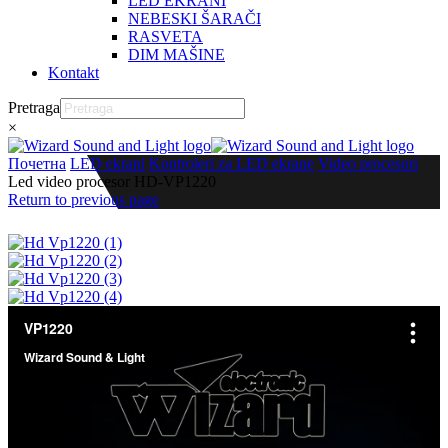
LED EKRANI
NEBESKI ŠARAČI
RASVETA
DIM MAŠINE
Kontakt
Pretraga
×
Почетна
LED ekrani
Kontroleri za LED ekrane
Video procesori
Led video procesor HD-VP1220
Return to previous page