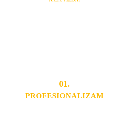
Naša rešenja, ekonomičnost, kvalitet i brzina pruženih
usluga nas izdvajaju od ostalih konkurenata na tržištu.
Razvijamo se i fleksibilni smo na promene tržišta. Tu
smo da i Vama omogućimo da dobijete
VRHUNSKU
OPREMU I USLUGU
po
MINIMALNOJ CENI.
Do tada pogledajte
REFERENCE
, tj. neke od naših
projekata.
01.
PROFESIONALIZAM
Budite i Vi deo prezadovoljnih klijenata sa kojima smo
ostvarili saradnju i održavamo profesionalizam i
poslovnost.