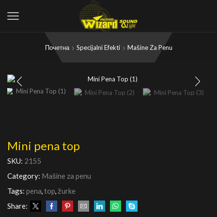
Почетна
Specijalni Efekti
Mašine Za Penu
Mini pena top
SKU:
2155
Category:
Mašine za penu
Tags:
pena
,
top
,
žurke
Share: