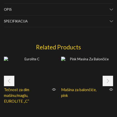
OPIS
SPECIFIKACIJA
Related Products
Tečnost za dim
Mašina za balončiće,
mašinu/maglu,
pink
EUROLITE „C“