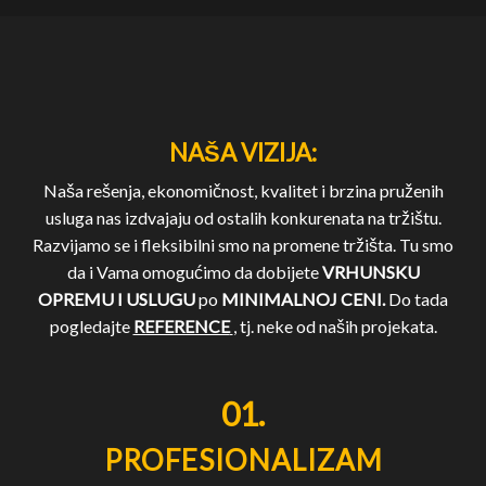
NAŠA VIZIJA:
Naša rešenja, ekonomičnost, kvalitet i brzina pruženih
usluga nas izdvajaju od ostalih konkurenata na tržištu.
Razvijamo se i fleksibilni smo na promene tržišta. Tu smo
da i Vama omogućimo da dobijete
VRHUNSKU
OPREMU I USLUGU
po
MINIMALNOJ CENI.
Do tada
pogledajte
REFERENCE
, tj. neke od naših projekata.
01.
PROFESIONALIZAM