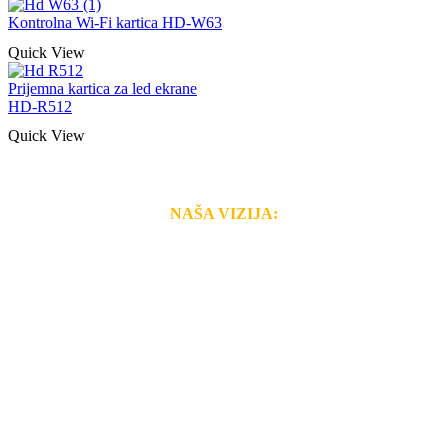
Kontrolna Wi-Fi kartica HD-W63
Quick View
Prijemna kartica za led ekrane
HD-R512
Quick View
NAŠA VIZIJA:
Naša rešenja, ekonomičnost, kvalitet i brzina pruženih
usluga nas izdvajaju od ostalih konkurenata na tržištu.
Razvijamo se i fleksibilni smo na promene tržišta. Tu
smo da i Vama omogućimo da dobijete
VRHUNSKU
OPREMU I USLUGU
po
MINIMALNOJ CENI.
Do tada pogledajte
REFERENCE
, tj. neke od naših
projekata.