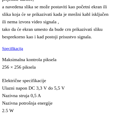
a navedena slika se može postaviti kao početni ekran ili
slika koja će se prikazivati kada je mrežni kabl isključen
ili nema izvora video signala ,
tako da će ekran umesto da bude crn prikazivati sliku
besprekorno kao i kad postoji prisustvo signala.
Specifikacija
Maksimalna kontrola piksela
256 × 256 piksela
Električne specifikacije
Ulazni napon DC 3,3 V do 5,5 V
Nazivna struja 0,5 A
Nazivna potrošnja energije
2.5 W