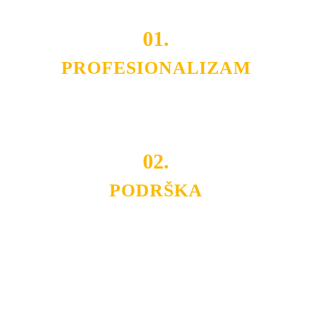
01.
PROFESIONALIZAM
Budite i Vi deo prezadovoljnih klijenata sa kojima smo
ostvarili saradnju i održavamo profesionalizam i
poslovnost.
02.
PODRŠKA
Nudimo savetovanje u izboru rasvete, dizajn prostora i
projektovanje instalacija, montažu, servis i održavanje.
Politika privatnosti