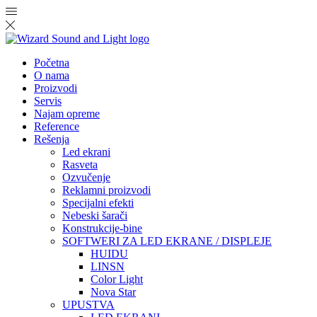
Početna
O nama
Proizvodi
Servis
Najam opreme
Reference
Rešenja
Led ekrani
Rasveta
Ozvučenje
Reklamni proizvodi
Specijalni efekti
Nebeski šarači
Konstrukcije-bine
SOFTWERI ZA LED EKRANE / DISPLEJE
HUIDU
LINSN
Color Light
Nova Star
UPUSTVA