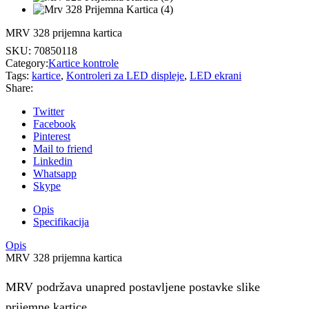
MRV 328 prijemna kartica
SKU:
70850118
Category:
Kartice kontrole
Tags:
kartice
,
Kontroleri za LED displeje
,
LED ekrani
Share:
Twitter
Facebook
Pinterest
Mail to friend
Linkedin
Whatsapp
Skype
Opis
Specifikacija
Opis
MRV 328 prijemna kartica
MRV podržava unapred postavljene postavke slike
prijemne kartice,