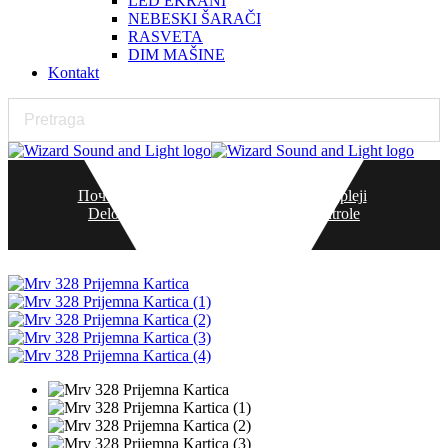
LED EKRANI
NEBESKI ŠARAČI
RASVETA
DIM MAŠINE
Kontakt
Почетна
Reklamni Proizvodi
LED Displeji
Delovi Za LED Displeje
Kartice Kontrole