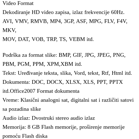
Video Format
Dekodiranje HD video zapisa, izlaz frekvencije 60Hz.
AVI, VMV, RMVB, MP4, 3GP, ASF, MPG, FLV, F4V,
MKV,
MOV, DAT, VOB, TRP, TS, VEBM itd.
Podrška za format slike: BMP, GIF, JPG, JPEG, PNG,
PBM, PGM, PPM, XPM,XBM itd.
Tekst: Uređivanje teksta, slika, Vord, tekst, Rtf, Html itd.
Dokumenta: DOC, DOCX, XLSX, XLS, PPT, PPTX
itd.Office2007 Format dokumenta
Vreme: Klasični analogni sat, digitalni sat i različiti satovi
sa pozadina slike
Audio izlaz: Dvostruki stereo audio izlaz
Memorija: 8 GB Flash memorije, proširenje memorije
pomoću Flash diska