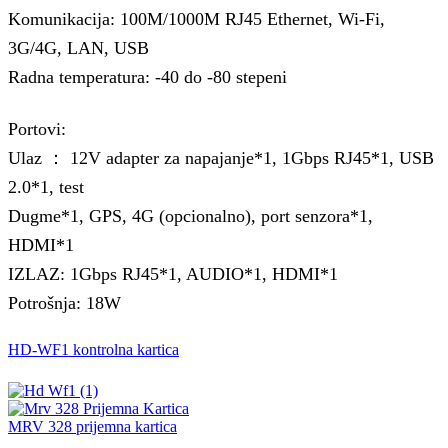
Komunikacija: 100M/1000M RJ45 Ethernet, Wi-Fi,
3G/4G, LAN, USB
Radna temperatura: -40 do -80 stepeni
Portovi:
Ulaz ： 12V adapter za napajanje*1, 1Gbps RJ45*1, USB
2.0*1, test
Dugme*1, GPS, 4G (opcionalno), port senzora*1,
HDMI*1
IZLAZ: 1Gbps RJ45*1, AUDIO*1, HDMI*1
Potrošnja: 18W
HD-WF1 kontrolna kartica
MRV 328 prijemna kartica