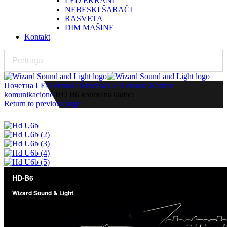
LED EKRANI
NEBESKI ŠARAČI
RASVETA
DIM MAŠINE
Kontakt
Почетна
LED ekrani
Delovi za LED ekrane
Kartice
komunikacione
HD B6 kontrolna kartica
Return to previous page