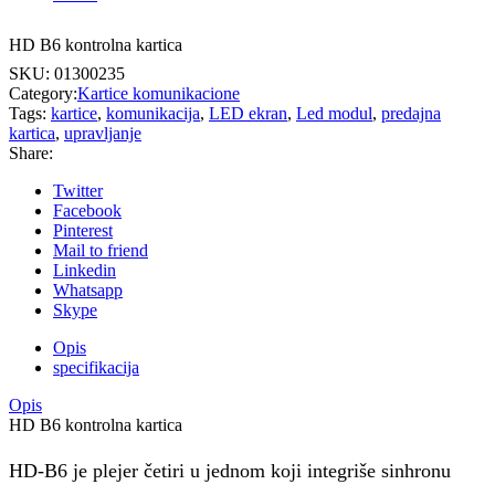
HD B6 kontrolna kartica
SKU:
01300235
Category:
Kartice komunikacione
Tags:
kartice
,
komunikacija
,
LED ekran
,
Led modul
,
predajna
kartica
,
upravljanje
Share:
Twitter
Facebook
Pinterest
Mail to friend
Linkedin
Whatsapp
Skype
Opis
specifikacija
Opis
HD B6 kontrolna kartica
HD-B6 je plejer četiri u jednom koji integriše sinhronu