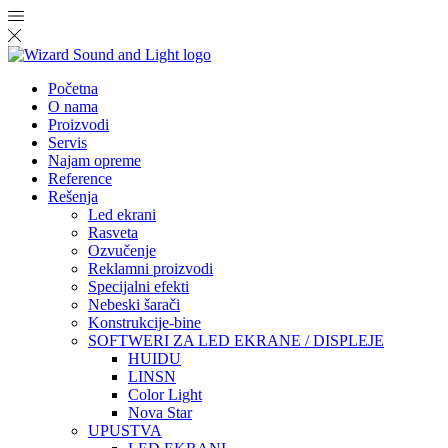
Početna
O nama
Proizvodi
Servis
Najam opreme
Reference
Rešenja
Led ekrani
Rasveta
Ozvučenje
Reklamni proizvodi
Specijalni efekti
Nebeski šarači
Konstrukcije-bine
SOFTWERI ZA LED EKRANE / DISPLEJE
HUIDU
LINSN
Color Light
Nova Star
UPUSTVA