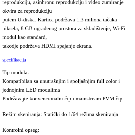
reprodukciju, asinhronu reprodukciju i video zumiranje
okvira za reprodukciju
putem U-diska. Kartica podržava 1,3 miliona tačaka
piksela, 8 GB ugrađenog prostora za skladištenje, Wi-Fi
modul kao standard,
takodje podržava HDMI spajanje ekrana.
specifikacija
Tip modula:
Kompatibilan sa unutrašnjim i spoljašnjim full color i
jednojnim LED modulima
Podržavajte konvencionalni čip i mainstream PVM čip
Režim skeniranja: Statički do 1/64 režima skeniranja
Kontrolni opseg: