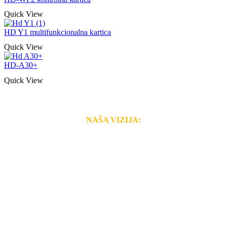
Quick View
HD Y1 multifunkcionalna kartica
Quick View
HD-A30+
Quick View
NAŠA VIZIJA:
Naša rešenja, ekonomičnost, kvalitet i brzina pruženih
usluga nas izdvajaju od ostalih konkurenata na tržištu.
Razvijamo se i fleksibilni smo na promene tržišta. Tu
smo da i Vama omogućimo da dobijete
VRHUNSKU
OPREMU I USLUGU
po
MINIMALNOJ CENI.
Do tada pogledajte
REFERENCE
, tj. neke od naših
projekata.