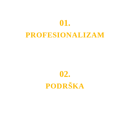
01.
PROFESIONALIZAM
Budite i Vi deo prezadovoljnih klijenata sa kojima smo
ostvarili saradnju i održavamo profesionalizam i
poslovnost.
02.
PODRŠKA
Nudimo savetovanje u izboru rasvete, dizajn prostora i
projektovanje instalacija, montažu, servis i održavanje.
Politika privatnosti