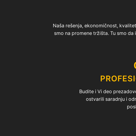
Naša rešenja, ekonomičnost, kvalitet 
smo na promene tržišta. Tu smo da
PROFES
Budite i Vi deo prezadovo
ostvarili saradnju i o
pos