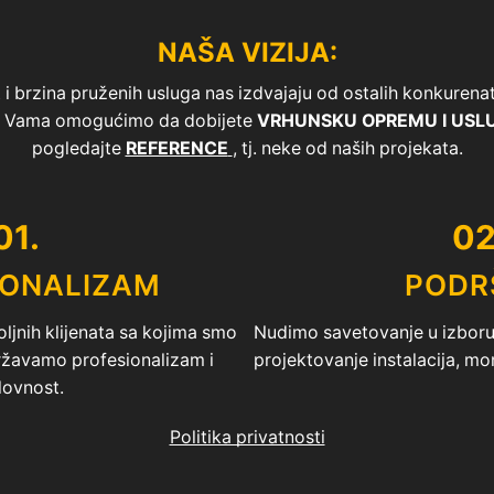
NAŠA VIZIJA:
i brzina pruženih usluga nas izdvajaju od ostalih konkurenata 
 i Vama omogućimo da dobijete
VRHUNSKU OPREMU I USL
pogledajte
REFERENCE
, tj. neke od naših projekata.
01.
02
IONALIZAM
PODR
ljnih klijenata sa kojima smo
Nudimo savetovanje u izboru 
državamo profesionalizam i
projektovanje instalacija, mo
lovnost.
Politika privatnosti