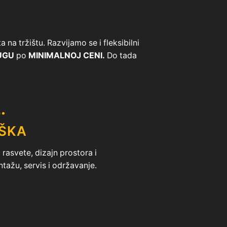
na tržištu. Razvijamo se i fleksibilni
UGU
po
MINIMALNOJ CENI.
Do tada
.
ŠKA
rasvete, dizajn prostora i
ntažu, servis i održavanje.