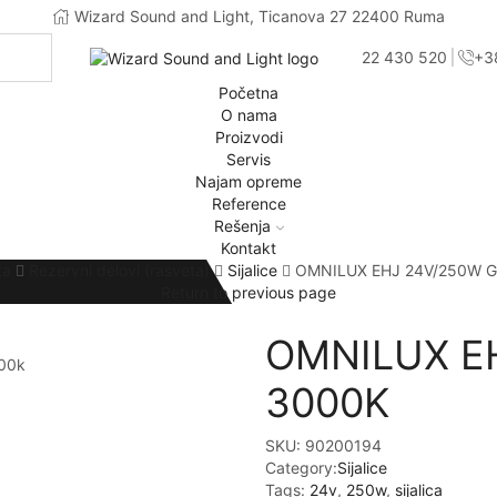
Wizard Sound and Light, Ticanova 27 22400 Ruma
+381 22 430 520
+3
Početna
O nama
Proizvodi
Servis
Najam opreme
Reference
Rešenja
Kontakt
ta
Rezervni delovi (rasveta)
Sijalice
OMNILUX EHJ 24V/250W G
Return to previous page
OMNILUX EH
3000K
SKU:
90200194
Category:
Sijalice
Tags:
24v
,
250w
,
sijalica