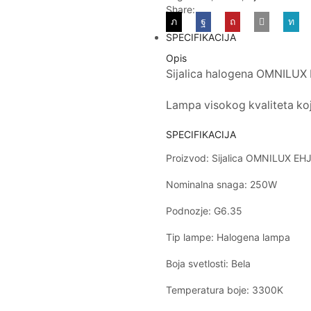
Share:
SPECIFIKACIJA
Opis
Sijalica halogena OMNILU
Lampa visokog kvaliteta koj
SPECIFIKACIJA
Proizvod: Sijalica OMNILUX E
Nominalna snaga: 250W
Podnozje: G6.35
Tip lampe: Halogena lampa
Boja svetlosti: Bela
Temperatura boje: 3300K