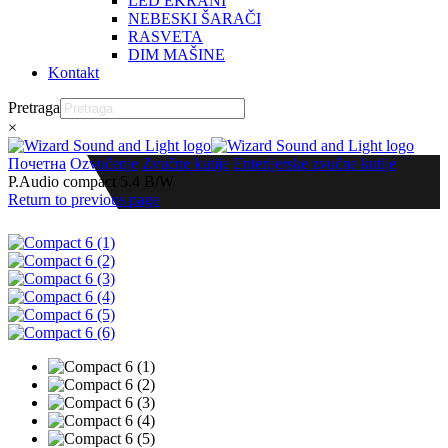
LED EKRANI
NEBESKI ŠARAČI
RASVETA
DIM MAŠINE
Kontakt
Pretraga
×
Почетна
Ozvučenje
Zvučne kutije
Enterijerske zvučne kutije
P.Audio compact 5.4 B/W
Return to previous page