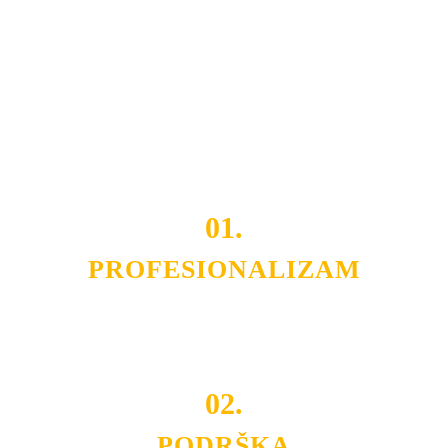
usluga nas izdvajaju od ostalih konkurenata na tržištu.
Razvijamo se i fleksibilni smo na promene tržišta. Tu
smo da i Vama omogućimo da dobijete
VRHUNSKU
OPREMU I USLUGU
po
MINIMALNOJ CENI.
Do tada pogledajte
REFERENCE
, tj. neke od naših
projekata.
01.
PROFESIONALIZAM
Budite i Vi deo prezadovoljnih klijenata sa kojima smo
ostvarili saradnju i održavamo profesionalizam i
poslovnost.
02.
PODRŠKA