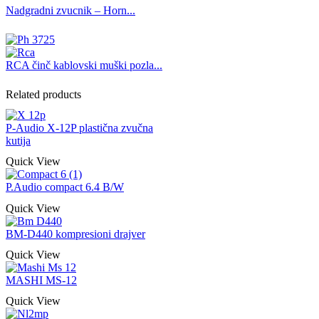
Nadgradni zvucnik – Horn...
RCA činč kablovski muški pozla...
Related products
P-Audio X-12P plastična zvučna
kutija
Quick View
P.Audio compact 6.4 B/W
Quick View
BM-D440 kompresioni drajver
Quick View
MASHI MS-12
Quick View