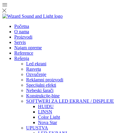
Početna
O nama
Proizvodi
Servis
Najam opreme
Reference
Rešenja
Led ekrani
Rasveta
Ozvučenje
Reklamni proizvodi
Specijalni efekti
Nebeski šarači
Konstrukcije-bine
SOFTWERI ZA LED EKRANE / DISPLEJE
HUIDU
LINSN
Color Light
Nova Star
UPUSTVA