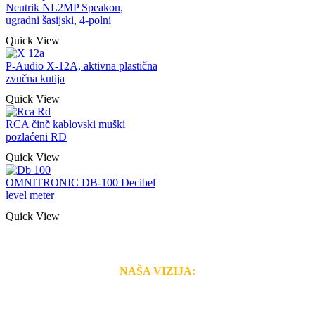
Neutrik NL2MP Speakon,
ugradni šasijski, 4-polni
Quick View
P-Audio X-12A, aktivna plastična
zvučna kutija
Quick View
RCA činč kablovski muški
pozlaćeni RD
Quick View
OMNITRONIC DB-100 Decibel
level meter
Quick View
NAŠA VIZIJA:
Naša rešenja, ekonomičnost, kvalitet i brzina pruženih