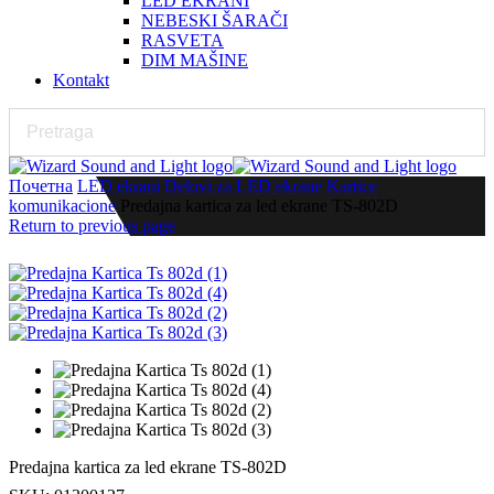
LED EKRANI
NEBESKI ŠARAČI
RASVETA
DIM MAŠINE
Kontakt
Почетна
LED ekrani
Delovi za LED ekrane
Kartice
komunikacione
Predajna kartica za led ekrane TS-802D
Return to previous page
Predajna kartica za led ekrane TS-802D