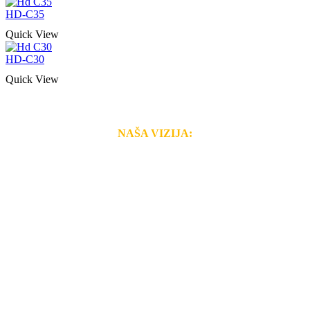
HD-C35
Quick View
HD-C30
Quick View
NAŠA VIZIJA:
Naša rešenja, ekonomičnost, kvalitet i brzina pruženih
usluga nas izdvajaju od ostalih konkurenata na tržištu.
Razvijamo se i fleksibilni smo na promene tržišta. Tu
smo da i Vama omogućimo da dobijete
VRHUNSKU
OPREMU I USLUGU
po
MINIMALNOJ CENI.
Do tada pogledajte
REFERENCE
, tj. neke od naših
projekata.