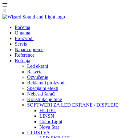
Početna
O nama
Proizvodi
Servis
Najam opreme
Reference
Rešenja
Led ekrani
Rasveta
Ozvučenje
Reklamni proizvodi
Specijalni efekti
Nebeski šarači
Konstrukcije-bine
SOFTWERI ZA LED EKRANE / DISPLEJE
HUIDU
LINSN
Color Light
Nova Star
UPUSTVA