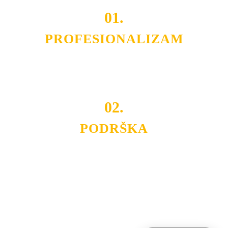
01.
PROFESIONALIZAM
Budite i Vi deo prezadovoljnih klijenata sa kojima smo
ostvarili saradnju i održavamo profesionalizam i
poslovnost.
02.
PODRŠKA
Nudimo savetovanje u izboru rasvete, dizajn prostora i
projektovanje instalacija, montažu, servis i održavanje.
Politika privatnosti