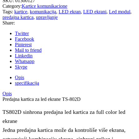
SKU:
01300127
Category:
Kartice komunikacione
Tags:
kartice
,
komunikacija
,
LED ekran
,
LED ekrani
,
Led modul
,
predajna kartica
,
upravljanje
Share:
Twitter
Facebook
Pinterest
Mail to friend
Linkedin
Whatsapp
Skype
Opis
specifikacija
Opis
Predajna kartica za led ekrane TS-802D
TS802D sinhrona predajna led kartica za full color led
ekrane
Jedna predajna kartica može da kontroliše više ekrana,