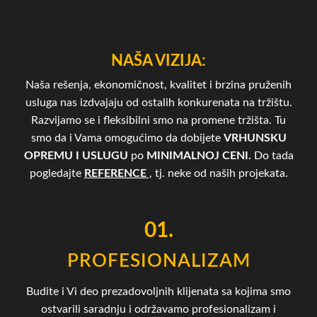
NAŠA VIZIJA:
Naša rešenja, ekonomičnost, kvalitet i brzina pruženih
usluga nas izdvajaju od ostalih konkurenata na tržištu.
Razvijamo se i fleksibilni smo na promene tržišta. Tu
smo da i Vama omogućimo da dobijete
VRHUNSKU
OPREMU I USLUGU
po
MINIMALNOJ CENI.
Do tada
pogledajte
REFERENCE
, tj. neke od naših projekata.
01.
PROFESIONALIZAM
Budite i Vi deo prezadovoljnih klijenata sa kojima smo
ostvarili saradnju i održavamo profesionalizam i