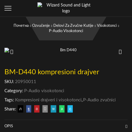
Почетна
Ozvučenje
Delovi Za Zvučne Kutije
Visokotonci
P-Audio Visokotonci
BM-D440 kompresioni drajver
SKU:
20950011
Category:
P-Audio visokotonci
Tags:
Kompresioni drajveri i visokotonci
,
P-Audio zvučnici
Share:
OPIS