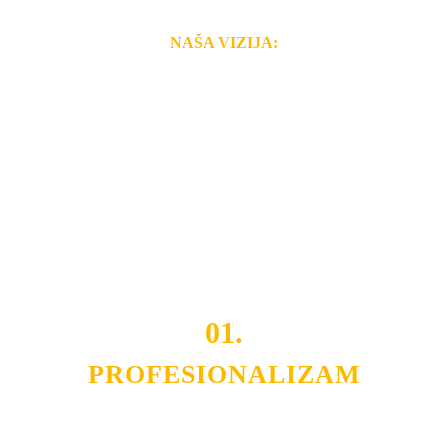
NAŠA VIZIJA:
Naša rešenja, ekonomičnost, kvalitet i brzina pruženih
usluga nas izdvajaju od ostalih konkurenata na tržištu.
Razvijamo se i fleksibilni smo na promene tržišta. Tu
smo da i Vama omogućimo da dobijete
VRHUNSKU
OPREMU I USLUGU
po
MINIMALNOJ CENI.
Do tada pogledajte
REFERENCE
, tj. neke od naših
projekata.
01.
PROFESIONALIZAM
Budite i Vi deo prezadovoljnih klijenata sa kojima smo
ostvarili saradnju i održavamo profesionalizam i