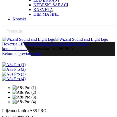
LED EKRANI
NEBESKI ŠARAČI
RASVETA
DIM MAŠINE
Kontakt
Почетна
LED ekrani
Delovi za LED ekrane
Kartice
komunikacione
Prijemna kartica A8S PRO
Return to previous page
Prijemna kartica A8S PRO