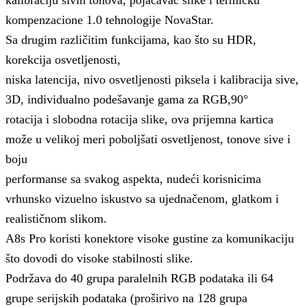
kalibraciju sivih tonova, pojačavač slike i termičku
kompenzacione 1.0 tehnologije NovaStar.
Sa drugim različitim funkcijama, kao što su HDR,
korekcija osvetljenosti,
niska latencija, nivo osvetljenosti piksela i kalibracija sive,
3D, individualno podešavanje gama za RGB,90°
rotacija i slobodna rotacija slike, ova prijemna kartica
može u velikoj meri poboljšati osvetljenost, tonove sive i
boju
performanse sa svakog aspekta, nudeći korisnicima
vrhunsko vizuelno iskustvo sa ujednačenom, glatkom i
realističnom slikom.
A8s Pro koristi konektore visoke gustine za komunikaciju
što dovodi do visoke stabilnosti slike.
Podržava do 40 grupa paralelnih RGB podataka ili 64
grupe serijskih podataka (proširivo na 128 grupa