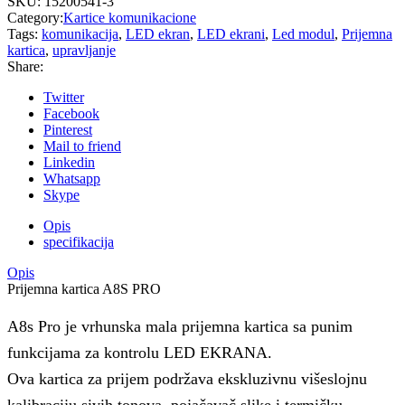
SKU:
15200541-3
Category:
Kartice komunikacione
Tags:
komunikacija
,
LED ekran
,
LED ekrani
,
Led modul
,
Prijemna
kartica
,
upravljanje
Share:
Twitter
Facebook
Pinterest
Mail to friend
Linkedin
Whatsapp
Skype
Opis
specifikacija
Opis
Prijemna kartica A8S PRO
A8s Pro je vrhunska mala prijemna kartica sa punim
funkcijama za kontrolu LED EKRANA.
Ova kartica za prijem podržava ekskluzivnu višeslojnu