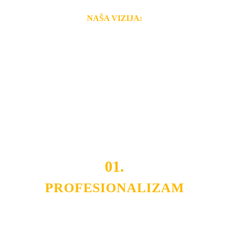
NAŠA VIZIJA:
Naša rešenja, ekonomičnost, kvalitet i brzina pruženih
usluga nas izdvajaju od ostalih konkurenata na tržištu.
Razvijamo se i fleksibilni smo na promene tržišta. Tu
smo da i Vama omogućimo da dobijete
VRHUNSKU
OPREMU I USLUGU
po
MINIMALNOJ CENI.
Do tada pogledajte
REFERENCE
, tj. neke od naših
projekata.
01.
PROFESIONALIZAM
Budite i Vi deo prezadovoljnih klijenata sa kojima smo
ostvarili saradnju i održavamo profesionalizam i