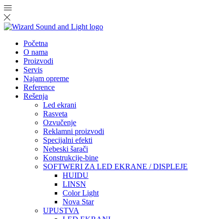
Početna
O nama
Proizvodi
Servis
Najam opreme
Reference
Rešenja
Led ekrani
Rasveta
Ozvučenje
Reklamni proizvodi
Specijalni efekti
Nebeski šarači
Konstrukcije-bine
SOFTWERI ZA LED EKRANE / DISPLEJE
HUIDU
LINSN
Color Light
Nova Star
UPUSTVA