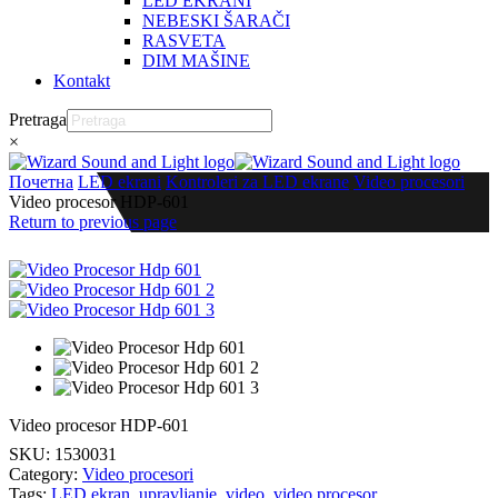
LED EKRANI
NEBESKI ŠARAČI
RASVETA
DIM MAŠINE
Kontakt
Pretraga
×
Почетна
LED ekrani
Kontroleri za LED ekrane
Video procesori
Video procesor HDP-601
Return to previous page
Video procesor HDP-601
SKU:
1530031
Category:
Video procesori
Tags:
LED ekran
,
upravljanje
,
video
,
video procesor