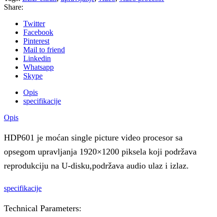
Share:
Twitter
Facebook
Pinterest
Mail to friend
Linkedin
Whatsapp
Skype
Opis
specifikacije
Opis
HDP601 je moćan single picture video procesor sa
opsegom upravljanja 1920×1200 piksela koji podržava
reprodukciju na U-disku,podržava audio ulaz i izlaz.
specifikacije
Technical Parameters: