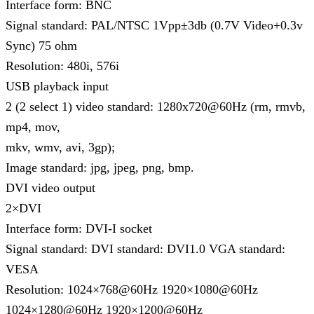
Interface form: BNC
Signal standard: PAL/NTSC 1Vpp±3db (0.7V Video+0.3v
Sync) 75 ohm
Resolution: 480i, 576i
USB playback input
2 (2 select 1) video standard: 1280x720@60Hz (rm, rmvb,
mp4, mov,
mkv, wmv, avi, 3gp);
Image standard: jpg, jpeg, png, bmp.
DVI video output
2×DVI
Interface form: DVI-I socket
Signal standard: DVI standard: DVI1.0 VGA standard:
VESA
Resolution: 1024×768@60Hz 1920×1080@60Hz
1024×1280@60Hz 1920×1200@60Hz