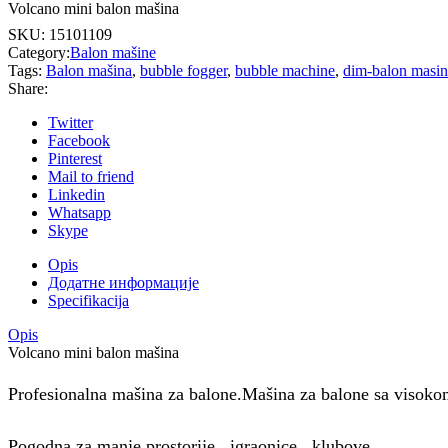
Volcano mini balon mašina
SKU:
15101109
Category:
Balon mašine
Tags:
Balon mašina
,
bubble fogger
,
bubble machine
,
dim-balon masin
Share:
Twitter
Facebook
Pinterest
Mail to friend
Linkedin
Whatsapp
Skype
Opis
Додатне информације
Specifikacija
Opis
Volcano mini balon mašina
Profesionalna mašina za balone.Mašina za balone sa visoko
Pogodna za manje prostorije , igraonice , klubove…