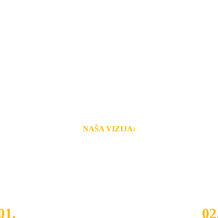
NAŠA VIZIJA:
i brzina pruženih usluga nas izdvajaju od ostalih konkurenata 
 i Vama omogućimo da dobijete
VRHUNSKU OPREMU I 
o tada pogledajte
REFERENCE
, tj. neke od naših projekat
01.
02