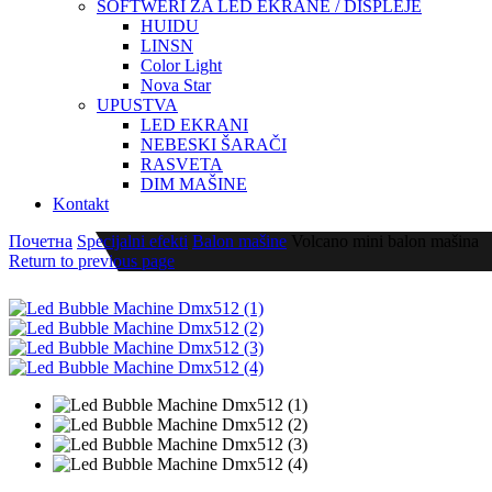
SOFTWERI ZA LED EKRANE / DISPLEJE
HUIDU
LINSN
Color Light
Nova Star
UPUSTVA
LED EKRANI
NEBESKI ŠARAČI
RASVETA
DIM MAŠINE
Kontakt
Почетна
Specijalni efekti
Balon mašine
Volcano mini balon mašina
Return to previous page