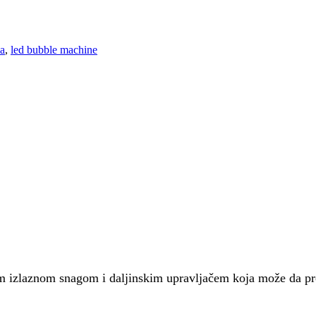
a
,
led bubble machine
m izlaznom snagom i daljinskim upravljačem koja može da pro