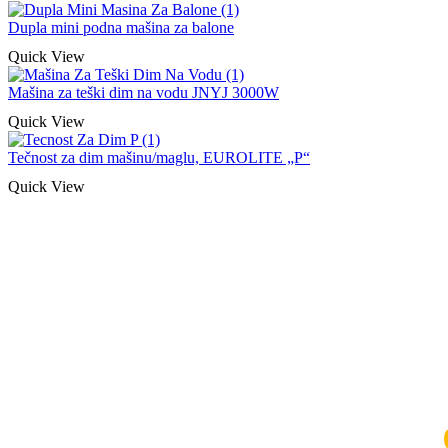
Dupla mini podna mašina za balone
Quick View
Mašina za teški dim na vodu JNYJ 3000W
Quick View
Tečnost za dim mašinu/maglu, EUROLITE „P“
Quick View
Naša rešenja, ekonomičnost, kvalitet 
smo na promene tržišta. Tu smo da
D