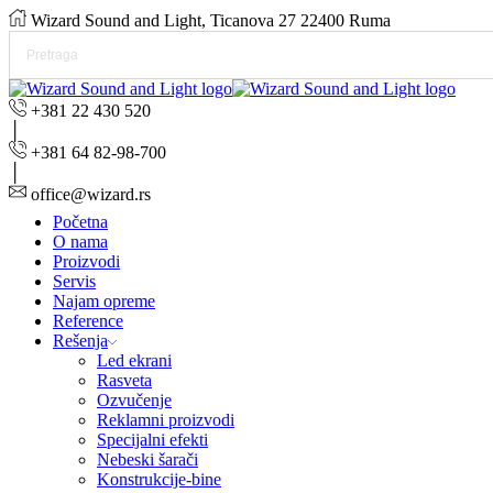
Wizard Sound and Light, Ticanova 27 22400 Ruma
+381 22 430 520
+381 64 82-98-700
office@wizard.rs
Početna
O nama
Proizvodi
Servis
Najam opreme
Reference
Rešenja
Led ekrani
Rasveta
Ozvučenje
Reklamni proizvodi
Specijalni efekti
Nebeski šarači
Konstrukcije-bine