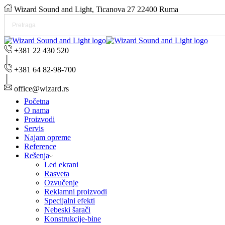
Wizard Sound and Light, Ticanova 27 22400 Ruma
+381 22 430 520
+381 64 82-98-700
office@wizard.rs
Početna
O nama
Proizvodi
Servis
Najam opreme
Reference
Rešenja
Led ekrani
Rasveta
Ozvučenje
Reklamni proizvodi
Specijalni efekti
Nebeski šarači
Konstrukcije-bine