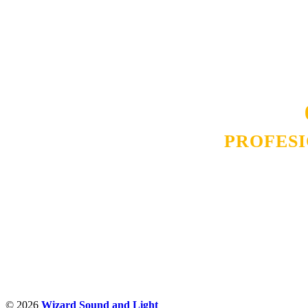
Naša rešenja, ekonomičnost, kvalitet 
smo na promene tržišta. Tu smo da
D
PROFES
Budite i Vi deo prezadovo
ostvarili saradnju i o
pos
© 2026
Wizard Sound and Light