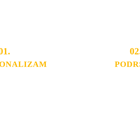
i brzina pruženih usluga nas izdvajaju od ostalih konkurenata 
 i Vama omogućimo da dobijete
VRHUNSKU OPREMU I 
o tada pogledajte
REFERENCE
, tj. neke od naših projekat
01.
02
IONALIZAM
PODR
ljnih klijenata sa kojima smo
Nudimo savetovanje u izboru 
državamo profesionalizam i
projektovanje instalacija, mo
lovnost.
Politika privatnosti