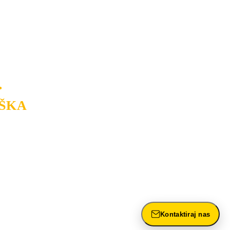
na tržištu. Razvijamo se i fleksibilni
USLUGU
po
MINIMALNOJ CENI.
a.
.
ŠKA
rasvete, dizajn prostora i
ntažu, servis i održavanje.
Kontaktiraj nas