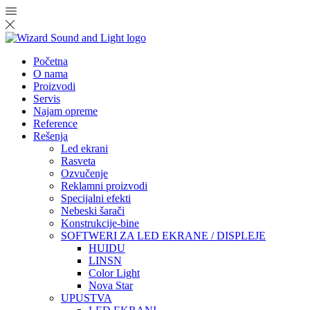
Početna
O nama
Proizvodi
Servis
Najam opreme
Reference
Rešenja
Led ekrani
Rasveta
Ozvučenje
Reklamni proizvodi
Specijalni efekti
Nebeski šarači
Konstrukcije-bine
SOFTWERI ZA LED EKRANE / DISPLEJE
HUIDU
LINSN
Color Light
Nova Star
UPUSTVA