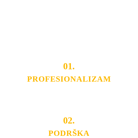
Razvijamo se i fleksibilni smo na promene tržišta. Tu
smo da i Vama omogućimo da dobijete
VRHUNSKU
OPREMU I USLUGU
po
MINIMALNOJ CENI.
Do tada pogledajte
REFERENCE
, tj. neke od naših
projekata.
01.
PROFESIONALIZAM
Budite i Vi deo prezadovoljnih klijenata sa kojima smo
ostvarili saradnju i održavamo profesionalizam i
poslovnost.
02.
PODRŠKA