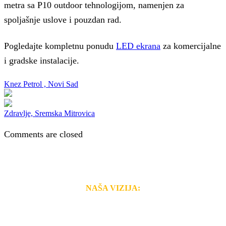
metra sa P10 outdoor tehnologijom, namenjen za
spoljašnje uslove i pouzdan rad.
Pogledajte kompletnu ponudu
LED ekrana
za komercijalne
i gradske instalacije.
Knez Petrol , Novi Sad
Zdravlje, Sremska Mitrovica
Comments are closed
NAŠA VIZIJA:
Naša rešenja, ekonomičnost, kvalitet i brzina pruženih
usluga nas izdvajaju od ostalih konkurenata na tržištu.