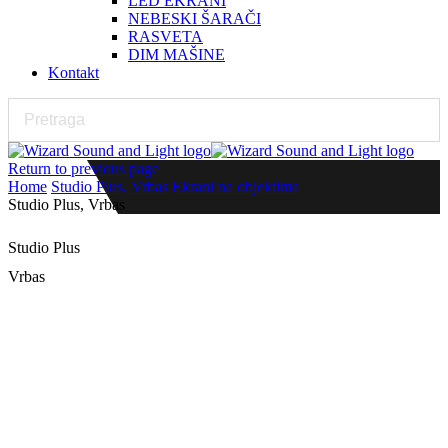
LED EKRANI
NEBESKI ŠARAČI
RASVETA
DIM MAŠINE
Kontakt
Return to previous page
Home
Studio Plus, Vrbas
Ekrani na objektima
Studio Plus, Vrbas
Studio Plus
Vrbas
LED bilbord, P10 outdoor 4 x 2 m
Detalji projekta
Izvođač:
Wizard Sound and Light
Datum postavke:
2019.
Investitor:
Studio plus ddo Vrbas