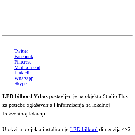
Oprema:
LED Ekran P10 outdoor: 4 x 2 m
Share
Twitter
Facebook
Pinterest
Mail to friend
Linkedin
Whatsapp
Skype
LED bilbord Vrbas
postavljen je na objektu Studio Plus
za potrebe oglašavanja i informisanja na lokalnoj
frekventnoj lokaciji.
U okviru projekta instaliran je
LED bilbord
dimenzija 4×2