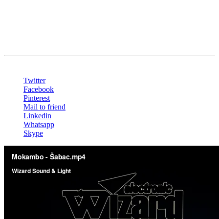
Oprema:
LED Ekran P12.5
Share
Twitter
Facebook
Pinterest
Mail to friend
Linkedin
Whatsapp
Skype