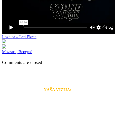
Loznica – Led Ekran
Mozzart , Beograd
Comments are closed
NAŠA VIZIJA:
Naša rešenja, ekonomičnost, kvalitet i brzina pruženih
usluga nas izdvajaju od ostalih konkurenata na tržištu.
Razvijamo se i fleksibilni smo na promene tržišta. Tu