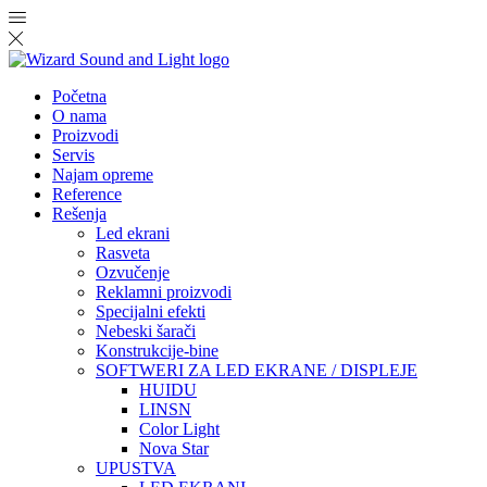
Početna
O nama
Proizvodi
Servis
Najam opreme
Reference
Rešenja
Led ekrani
Rasveta
Ozvučenje
Reklamni proizvodi
Specijalni efekti
Nebeski šarači
Konstrukcije-bine
SOFTWERI ZA LED EKRANE / DISPLEJE
HUIDU
LINSN
Color Light
Nova Star
UPUSTVA