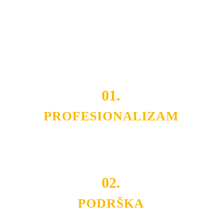
smo da i Vama omogućimo da dobijete
VRHUNSKU
OPREMU I USLUGU
po
MINIMALNOJ CENI.
Do tada pogledajte
REFERENCE
, tj. neke od naših
projekata.
01.
PROFESIONALIZAM
Budite i Vi deo prezadovoljnih klijenata sa kojima smo
ostvarili saradnju i održavamo profesionalizam i
poslovnost.
02.
PODRŠKA