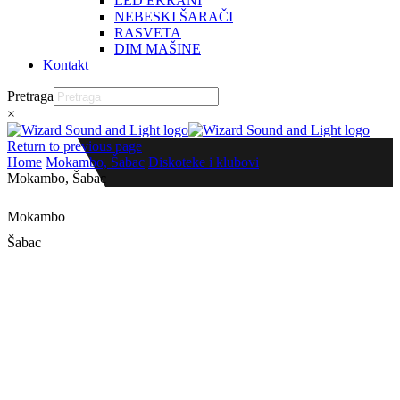
LED EKRANI
NEBESKI ŠARAČI
RASVETA
DIM MAŠINE
Kontakt
Pretraga
×
Return to previous page
Home
Mokambo, Šabac
Diskoteke i klubovi
Mokambo, Šabac
Mokambo
Šabac
Opis ekrana: LED ekran P12.5
Detalji projekta
Izvođač:
Wizard Sound and Light
Datum postavke:
2020,
Investitor:Mokambo