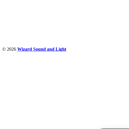
Nudimo savetovanje u izboru rasvete, dizajn prostora i
projektovanje instalacija, montažu, servis i održavanje.
Politika privatnosti
© 2026
Wizard Sound and Light