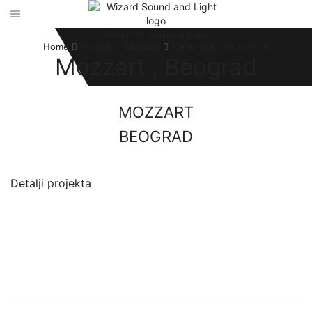
Return to previous page
Home
Mozzart , Beograd
Kladionice i kockarnice
Mozzart , Beograd
MOZZART
BEOGRAD
LED Ekran, P4 outdoor 4480 x 960 mm
Detalji projekta
Izvođač:
Wizard Sound and Light
Datum postavke:
11.11.2021.
Investitor: Mozzart
Oprema
LED Ekran, P4 outdoor 4480 x 960 mm