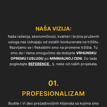
NAŠA VIZIJA:
Naša rešenja, ekonomičnost, kvalitet i brzina pruženih
usluga nas izdvajaju od ostalih konkurenata na tržištu.
Razvijamo se i fleksibilni smo na promene tržišta. Tu
smo da i Vama omogućimo da dobijete
VRHUNSKU
OPREMU I USLUGU
po
MINIMALNOJ CENI.
Do tada
pogledajte
REFERENCE
, tj. neke od naših projekata.
01.
PROFESIONALIZAM
Budite i Vi deo prezadovoljnih klijenata sa kojima smo