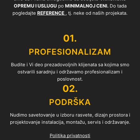
OPREMU I USLUGU
po
MINIMALNOJ CENI.
Do tada
pogledajte
REFERENCE
, tj. neke od naših projekata.
01.
PROFESIONALIZAM
Budite i Vi deo prezadovoljnih klijenata sa kojima smo
ostvarili saradnju i održavamo profesionalizam i
poslovnost.
02.
PODRŠKA
Nudimo savetovanje u izboru rasvete, dizajn prostora i
projektovanje instalacija, montažu, servis i održavanje.
Politika privatnosti