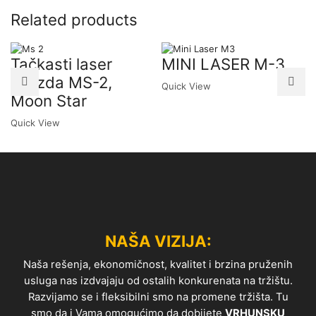
Related products
Tačkasti laser
MINI LASER M-3
zvezda MS-2,
Quick View
Moon Star
Quick View
NAŠA VIZIJA:
Naša rešenja, ekonomičnost, kvalitet i brzina pruženih
usluga nas izdvajaju od ostalih konkurenata na tržištu.
Razvijamo se i fleksibilni smo na promene tržišta. Tu
smo da i Vama omogućimo da dobijete
VRHUNSKU