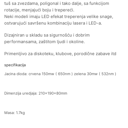
tuš sa zvezdama, poligonal i tako dalje, sa funkcijom
rotacije, menjajući boju i trepereći.
Neki modeli imaju LED efekat treperenja velike snage,
ostvarujući savršenu kombinaciju lasera ​​i LED-a.
Dizajniran u skladu sa sigurnošću i dobrim
performansama, zaštitom ljudi i okoline.
Primenljivo za diskoteku, klubove, porodične zabave itd
specifikacija
Jacina dioda: crvena 150mw ( 650nm ) zelena 30mw ( 532nm )
Dimenzija uredjaja: 210x190x80mm
Masa: 1.7kg