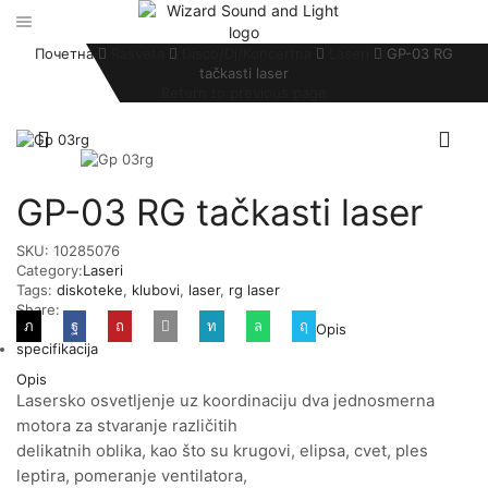
Почетна
Rasveta
Disco/Dj/Koncertna
Laseri
GP-03 RG
tačkasti laser
Return to previous page
GP-03 RG tačkasti laser
SKU:
10285076
Category:
Laseri
Tags:
diskoteke
,
klubovi
,
laser
,
rg laser
Share:
Opis
specifikacija
Opis
Lasersko osvetljenje uz koordinaciju dva jednosmerna
motora za stvaranje različitih
delikatnih oblika, kao što su krugovi, elipsa, cvet, ples
leptira, pomeranje ventilatora,