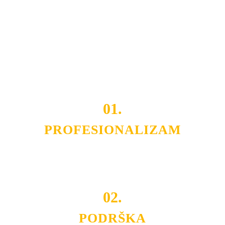
Razvijamo se i fleksibilni smo na promene tržišta. Tu
smo da i Vama omogućimo da dobijete
VRHUNSKU
OPREMU I USLUGU
po
MINIMALNOJ CENI.
Do tada pogledajte
REFERENCE
, tj. neke od naših
projekata.
01.
PROFESIONALIZAM
Budite i Vi deo prezadovoljnih klijenata sa kojima smo
ostvarili saradnju i održavamo profesionalizam i
poslovnost.
02.
PODRŠKA