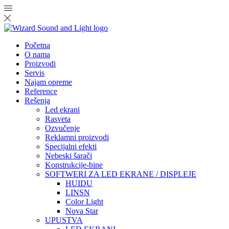
Početna
O nama
Proizvodi
Servis
Najam opreme
Reference
Rešenja
Led ekrani
Rasveta
Ozvučenje
Reklamni proizvodi
Specijalni efekti
Nebeski šarači
Konstrukcije-bine
SOFTWERI ZA LED EKRANE / DISPLEJE
HUIDU
LINSN
Color Light
Nova Star
UPUSTVA