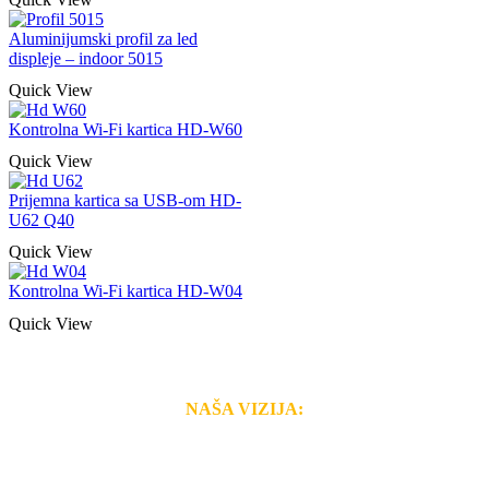
Aluminijumski profil za led
displeje – indoor 5015
Quick View
Kontrolna Wi-Fi kartica HD-W60
Quick View
Prijemna kartica sa USB-om HD-
U62 Q40
Quick View
Kontrolna Wi-Fi kartica HD-W04
Quick View
NAŠA VIZIJA:
Naša rešenja, ekonomičnost, kvalitet i brzina pruženih
usluga nas izdvajaju od ostalih konkurenata na tržištu.