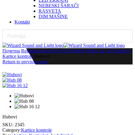
LED EKRANI
NEBESKI ŠARAČI
RASVETA
DIM MAŠINE
Kontakt
Почетна
Reklamni proizvodi
LED displeji
Delovi za LED displeje
Kartice kontrole
Hubovi
Return to previous page
Hubovi
SKU:
2345
Category:
Kartice kontrole