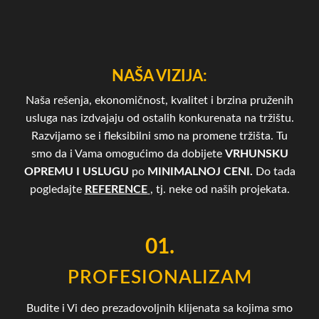
NAŠA VIZIJA:
Naša rešenja, ekonomičnost, kvalitet i brzina pruženih
usluga nas izdvajaju od ostalih konkurenata na tržištu.
Razvijamo se i fleksibilni smo na promene tržišta. Tu
smo da i Vama omogućimo da dobijete
VRHUNSKU
OPREMU I USLUGU
po
MINIMALNOJ CENI.
Do tada
pogledajte
REFERENCE
, tj. neke od naših projekata.
01.
PROFESIONALIZAM
Budite i Vi deo prezadovoljnih klijenata sa kojima smo