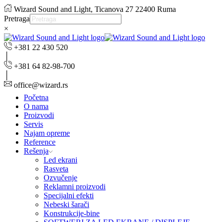
Wizard Sound and Light, Ticanova 27 22400 Ruma
Pretraga
×
+381 22 430 520
+381 64 82-98-700
office@wizard.rs
Početna
O nama
Proizvodi
Servis
Najam opreme
Reference
Rešenja
Led ekrani
Rasveta
Ozvučenje
Reklamni proizvodi
Specijalni efekti
Nebeski šarači
Konstrukcije-bine