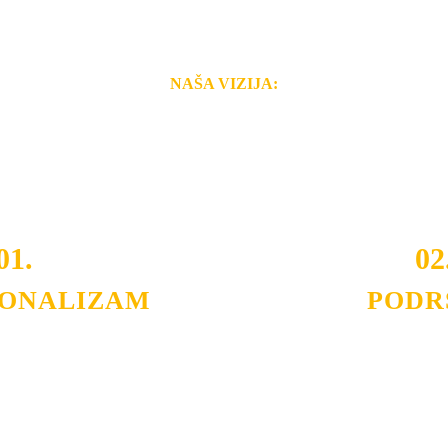
NAŠA VIZIJA:
i brzina pruženih usluga nas izdvajaju od ostalih konkurenata 
 i Vama omogućimo da dobijete
VRHUNSKU OPREMU I 
o tada pogledajte
REFERENCE
, tj. neke od naših projekat
01.
02
IONALIZAM
PODR
ljnih klijenata sa kojima smo
Nudimo savetovanje u izboru 
državamo profesionalizam i
projektovanje instalacija, mo
lovnost.