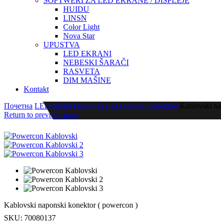
SOFTWERI ZA LED EKRANE / DISPLEJE
HUIDU
LINSN
Color Light
Nova Star
UPUSTVA
LED EKRANI
NEBESKI ŠARAČI
RASVETA
DIM MAŠINE
Kontakt
Почетна
LED ekrani
Delovi za LED ekrane
Konektori
Kablovski na
Return to previous page
Kablovski naponski konektor ( powercon )
SKU:
70080137