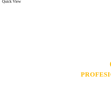
Quick View
Naša rešenja, ekonomičnost, kvalitet 
smo na promene tržišta. Tu smo da
D
PROFES
Budite i Vi deo prezadovo
ostvarili saradnju i o
pos