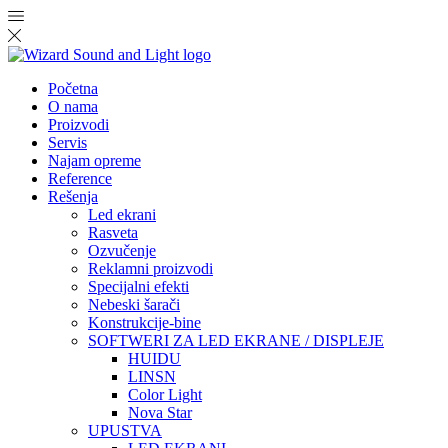
Početna
O nama
Proizvodi
Servis
Najam opreme
Reference
Rešenja
Led ekrani
Rasveta
Ozvučenje
Reklamni proizvodi
Specijalni efekti
Nebeski šarači
Konstrukcije-bine
SOFTWERI ZA LED EKRANE / DISPLEJE
HUIDU
LINSN
Color Light
Nova Star
UPUSTVA