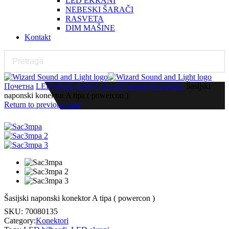
LED EKRANI
NEBESKI ŠARAČI
RASVETA
DIM MAŠINE
Kontakt
Почетна
LED ekrani
Delovi za LED ekrane
Konektori
Šasijski
naponski konektor A tipa ( powercon )
Return to previous page
Šasijski naponski konektor A tipa ( powercon )
SKU:
70080135
Category:
Konektori