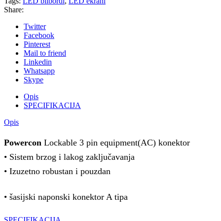
Tags:
LED bilbordi
,
LED ekrani
Share:
Twitter
Facebook
Pinterest
Mail to friend
Linkedin
Whatsapp
Skype
Opis
SPECIFIKACIJA
Opis
Powercon
Lockable 3 pin equipment(AC) konektor
• Sistem brzog i lakog zaključavanja
• Izuzetno robustan i pouzdan
• šasijski naponski konektor A tipa
SPECIFIKACIJA