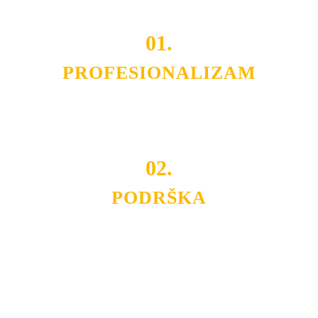
01.
PROFESIONALIZAM
Budite i Vi deo prezadovoljnih klijenata sa kojima smo
ostvarili saradnju i održavamo profesionalizam i
poslovnost.
02.
PODRŠKA
Nudimo savetovanje u izboru rasvete, dizajn prostora i
projektovanje instalacija, montažu, servis i održavanje.
Politika privatnosti