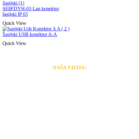
SE8FDYH-03 Lan konektor
šasijski IP 65
Quick View
Šasijski USB konektor A-A
Quick View
NAŠA VIZIJA:
Naša rešenja, ekonomičnost, kvalitet i brzina pruženih
usluga nas izdvajaju od ostalih konkurenata na tržištu.
Razvijamo se i fleksibilni smo na promene tržišta. Tu
smo da i Vama omogućimo da dobijete
VRHUNSKU
OPREMU I USLUGU
po
MINIMALNOJ CENI.
Do tada pogledajte
REFERENCE
, tj. neke od naših
projekata.