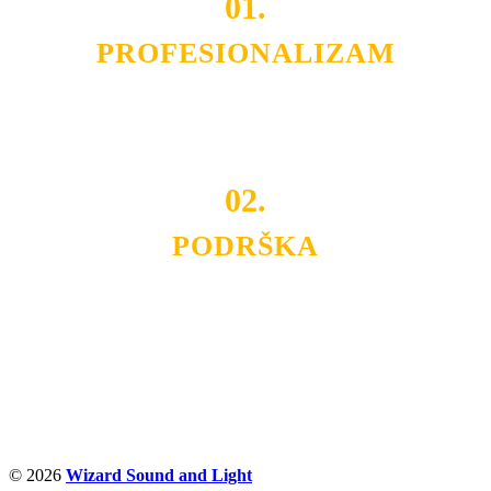
01.
PROFESIONALIZAM
Budite i Vi deo prezadovoljnih klijenata sa kojima smo
ostvarili saradnju i održavamo profesionalizam i
poslovnost.
02.
PODRŠKA
Nudimo savetovanje u izboru rasvete, dizajn prostora i
projektovanje instalacija, montažu, servis i održavanje.
Politika privatnosti
© 2026
Wizard Sound and Light