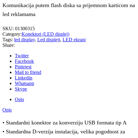
Komunikacija putem flash diska sa prijemnom karticom na
led reklamama
SKU:
01300315
Category:
Konektori (LED displej)
Tags:
led display
,
Led displeji
,
LED ekrani
Share:
Twitter
Facebook
Pinterest
Mail to friend
Linkedin
Whatsapp
Skype
Opis
Opis
• Standardni konektor za konverziju USB formata tip A
• Standardna D-verzija instalacija, velika pogodnost za