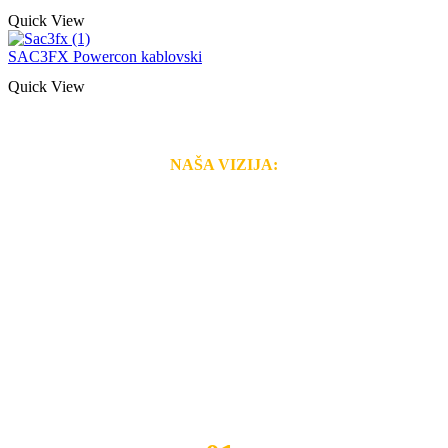
Quick View
SAC3FX Powercon kablovski
Quick View
NAŠA VIZIJA:
Naša rešenja, ekonomičnost, kvalitet i brzina pruženih
usluga nas izdvajaju od ostalih konkurenata na tržištu.
Razvijamo se i fleksibilni smo na promene tržišta. Tu
smo da i Vama omogućimo da dobijete
VRHUNSKU
OPREMU I USLUGU
po
MINIMALNOJ CENI.
Do tada pogledajte
REFERENCE
, tj. neke od naših
projekata.