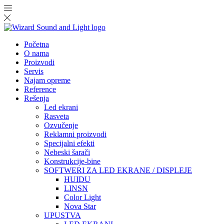
Početna
O nama
Proizvodi
Servis
Najam opreme
Reference
Rešenja
Led ekrani
Rasveta
Ozvučenje
Reklamni proizvodi
Specijalni efekti
Nebeski šarači
Konstrukcije-bine
SOFTWERI ZA LED EKRANE / DISPLEJE
HUIDU
LINSN
Color Light
Nova Star
UPUSTVA