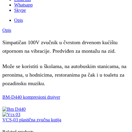
Whatsapp
Skype
Opis
Opis
Simpatičan 100V zvučnik u čvrstom drvenom kućištu
otpornom na vibracije. Predviđen za montažu na zid.
Može se koristiti u školama, na autobuskim stanicama, na
peronima, u hodnicima, restoranima pa čak i u toaletu za
pozadinsku muziku.
BM-D440 kompresioni drajver
VCS-03 plastična zvučna kutija
Related products