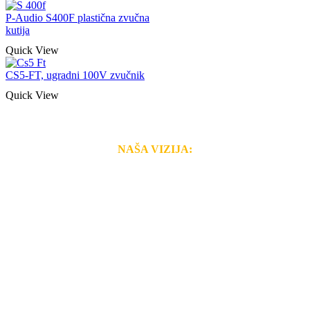
P-Audio S400F plastična zvučna
kutija
Quick View
CS5-FT, ugradni 100V zvučnik
Quick View
NAŠA VIZIJA:
Naša rešenja, ekonomičnost, kvalitet i brzina pruženih
usluga nas izdvajaju od ostalih konkurenata na tržištu.
Razvijamo se i fleksibilni smo na promene tržišta. Tu
smo da i Vama omogućimo da dobijete
VRHUNSKU
OPREMU I USLUGU
po
MINIMALNOJ CENI.
Do tada pogledajte
REFERENCE
, tj. neke od naših
projekata.