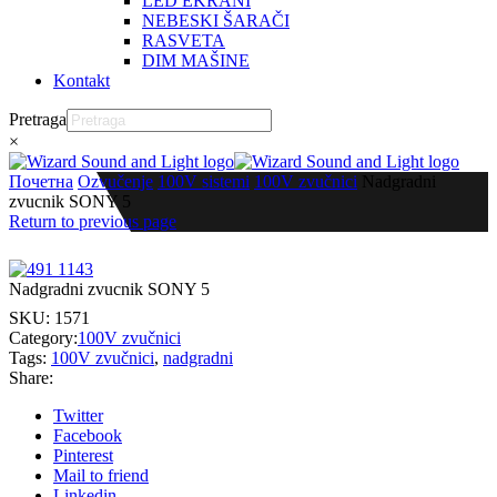
LED EKRANI
NEBESKI ŠARAČI
RASVETA
DIM MAŠINE
Kontakt
Pretraga
×
Почетна
Ozvučenje
100V sistemi
100V zvučnici
Nadgradni
zvucnik SONY 5
Return to previous page
Nadgradni zvucnik SONY 5
SKU:
1571
Category:
100V zvučnici
Tags:
100V zvučnici
,
nadgradni
Share:
Twitter
Facebook
Pinterest
Mail to friend
Linkedin