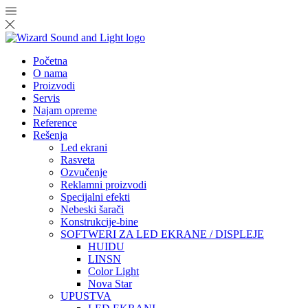
Početna
O nama
Proizvodi
Servis
Najam opreme
Reference
Rešenja
Led ekrani
Rasveta
Ozvučenje
Reklamni proizvodi
Specijalni efekti
Nebeski šarači
Konstrukcije-bine
SOFTWERI ZA LED EKRANE / DISPLEJE
HUIDU
LINSN
Color Light
Nova Star
UPUSTVA