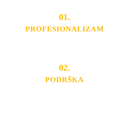
01.
PROFESIONALIZAM
Budite i Vi deo prezadovoljnih klijenata sa kojima smo
ostvarili saradnju i održavamo profesionalizam i
poslovnost.
02.
PODRŠKA
Nudimo savetovanje u izboru rasvete, dizajn prostora i
projektovanje instalacija, montažu, servis i održavanje.
Politika privatnosti