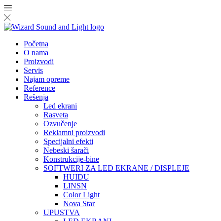
Početna
O nama
Proizvodi
Servis
Najam opreme
Reference
Rešenja
Led ekrani
Rasveta
Ozvučenje
Reklamni proizvodi
Specijalni efekti
Nebeski šarači
Konstrukcije-bine
SOFTWERI ZA LED EKRANE / DISPLEJE
HUIDU
LINSN
Color Light
Nova Star
UPUSTVA