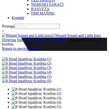
LED EKRANI
NEBESKI ŠARAČI
RASVETA
DIM MAŠINE
Kontakt
Pretraga
×
Почетна
Specijalni efekti
Konfete mašine
Osmostruki ispaljivač
konfeta
Return to previous page