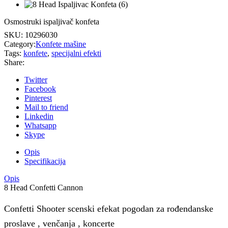
Osmostruki ispaljivač konfeta
SKU:
10296030
Category:
Konfete mašine
Tags:
konfete
,
specijalni efekti
Share:
Twitter
Facebook
Pinterest
Mail to friend
Linkedin
Whatsapp
Skype
Opis
Specifikacija
Opis
8 Head Confetti Cannon
Confetti Shooter scenski efekat pogodan za rođendanske
proslave , venčanja , koncerte