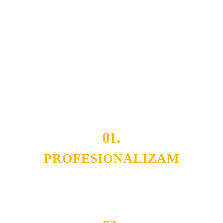
Naša rešenja, ekonomičnost, kvalitet i brzina pruženih
usluga nas izdvajaju od ostalih konkurenata na tržištu.
Razvijamo se i fleksibilni smo na promene tržišta. Tu
smo da i Vama omogućimo da dobijete
VRHUNSKU
OPREMU I USLUGU
po
MINIMALNOJ CENI.
Do tada pogledajte
REFERENCE
, tj. neke od naših
projekata.
01.
PROFESIONALIZAM
Budite i Vi deo prezadovoljnih klijenata sa kojima smo
ostvarili saradnju i održavamo profesionalizam i
poslovnost.