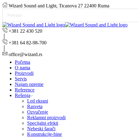
Wizard Sound and Light, Ticanova 27 22400 Ruma
+381 22 430 520
+381 64 82-98-700
office@wizard.rs
Početna
O nama
Proizvodi
Servis
Najam opreme
Reference
Rešenja
Led ekrani
Rasveta
Ozvučenje
Reklamni proizvodi
Specijalni efekti
Nebeski šarači
Konstrukcije-bine