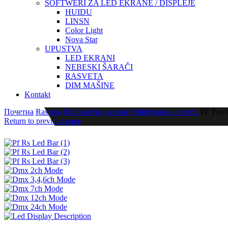
SOFTWERI ZA LED EKRANE / DISPLEJE
HUIDU
LINSN
Color Light
Nova Star
UPUSTVA
LED EKRANI
NEBESKI ŠARAČI
RASVETA
DIM MAŠINE
Kontakt
Почетна
Rasveta
Dekorativna rasveta
Arhitektonska rasveta
PF Pixel
Return to previous page