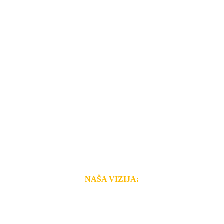
NAŠA VIZIJA:
i brzina pruženih usluga nas izdvajaju od ostalih konkurenata 
 i Vama omogućimo da dobijete
VRHUNSKU OPREMU I 