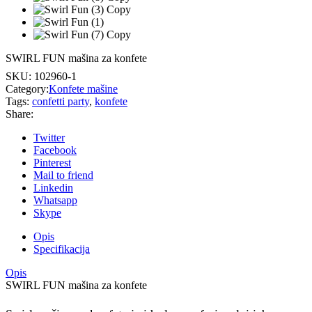
SWIRL FUN mašina za konfete
SKU:
102960-1
Category:
Konfete mašine
Tags:
confetti party
,
konfete
Share:
Twitter
Facebook
Pinterest
Mail to friend
Linkedin
Whatsapp
Skype
Opis
Specifikacija
Opis
SWIRL FUN mašina za konfete