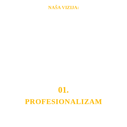
NAŠA VIZIJA:
Naša rešenja, ekonomičnost, kvalitet i brzina pruženih
usluga nas izdvajaju od ostalih konkurenata na tržištu.
Razvijamo se i fleksibilni smo na promene tržišta. Tu
smo da i Vama omogućimo da dobijete
VRHUNSKU
OPREMU I USLUGU
po
MINIMALNOJ CENI.
Do tada pogledajte
REFERENCE
, tj. neke od naših
projekata.
01.
PROFESIONALIZAM
Budite i Vi deo prezadovoljnih klijenata sa kojima smo
ostvarili saradnju i održavamo profesionalizam i