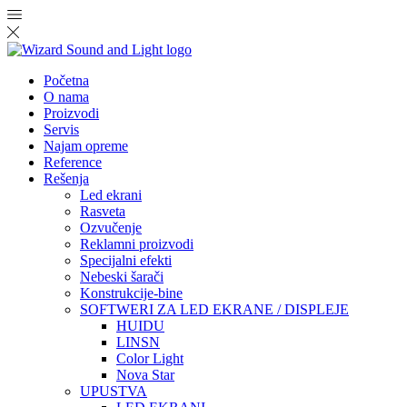
Početna
O nama
Proizvodi
Servis
Najam opreme
Reference
Rešenja
Led ekrani
Rasveta
Ozvučenje
Reklamni proizvodi
Specijalni efekti
Nebeski šarači
Konstrukcije-bine
SOFTWERI ZA LED EKRANE / DISPLEJE
HUIDU
LINSN
Color Light
Nova Star
UPUSTVA