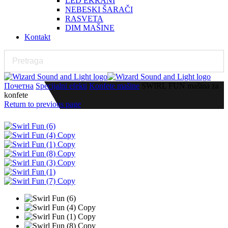
LED EKRANI
NEBESKI ŠARAČI
RASVETA
DIM MAŠINE
Kontakt
Почетна
Specijalni efekti
Konfete mašine
SWIRL FUN mašina za
konfete
Return to previous page