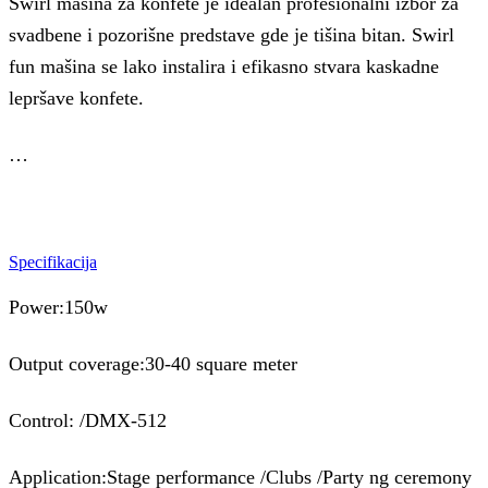
Swirl mašina za konfete je idealan profesionalni izbor za
svadbene i pozorišne predstave gde je tišina bitan. Swirl
fun mašina se lako instalira i efikasno stvara kaskadne
lepršave konfete.
…
Specifikacija
Power:150w
Output coverage:30-40 square meter
Control: /DMX-512
Application:Stage performance /Clubs /Party ng ceremony