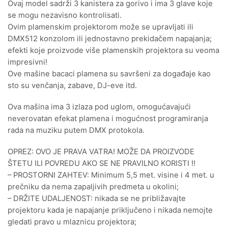
Ovaj model sadrži 3 kanistera za gorivo i ima 3 glave koje
se mogu nezavisno kontrolisati.
Ovim plamenskim projektorom može se upravljati ili
DMX512 konzolom ili jednostavno prekidačem napajanja;
efekti koje proizvode više plamenskih projektora su veoma
impresivni!
Ove mašine bacaci plamena su savršeni za događaje kao
sto su venčanja, zabave, DJ-eve itd.
Ova mašina ima 3 izlaza pod uglom, omogućavajući
neverovatan efekat plamena i mogućnost programiranja
rada na muziku putem DMX protokola.
OPREZ: OVO JE PRAVA VATRA! MOŽE DA PROIZVODE
ŠTETU ILI POVREDU AKO SE NE PRAVILNO KORISTI !!
– PROSTORNI ZAHTEV: Minimum 5,5 met. visine i 4 met. u
prečniku da nema zapaljivih predmeta u okolini;
– DRŽITE UDALJENOST: nikada se ne približavajte
projektoru kada je napajanje priključeno i nikada nemojte
gledati pravo u mlaznicu projektora;