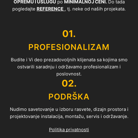
OPREMU I USLUGU
po
MINIMALNOJ CENI.
Do tada
pogledajte
REFERENCE
, tj. neke od naših projekata.
01.
PROFESIONALIZAM
Budite i Vi deo prezadovoljnih klijenata sa kojima smo
ostvarili saradnju i održavamo profesionalizam i
poslovnost.
02.
PODRŠKA
Nudimo savetovanje u izboru rasvete, dizajn prostora i
projektovanje instalacija, montažu, servis i održavanje.
Politika privatnosti