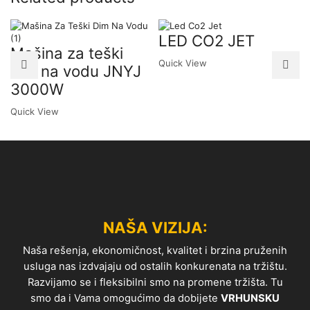
LED CO2 JET
Mašina za teški
Quick View
dim na vodu JNYJ
3000W
Quick View
NAŠA VIZIJA:
Naša rešenja, ekonomičnost, kvalitet i brzina pruženih
usluga nas izdvajaju od ostalih konkurenata na tržištu.
Razvijamo se i fleksibilni smo na promene tržišta. Tu
smo da i Vama omogućimo da dobijete
VRHUNSKU