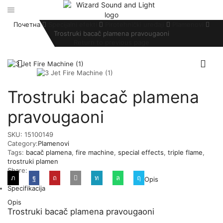
Почетна
Specijalni efekti
Pirotehnički uređaji
Plamenovi
Trostruki bacač plamena pravougaoni
Return to previous page
Trostruki bacač plamena
pravougaoni
SKU:
15100149
Category:
Plamenovi
Tags:
bacač plamena
,
fire machine
,
special effects
,
triple flame
,
trostruki plamen
Share:
Opis
Specifikacija
Opis
Trostruki bacač plamena pravougaoni