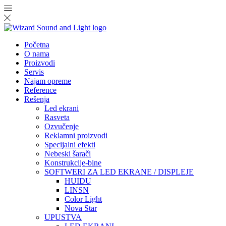
Početna
O nama
Proizvodi
Servis
Najam opreme
Reference
Rešenja
Led ekrani
Rasveta
Ozvučenje
Reklamni proizvodi
Specijalni efekti
Nebeski šarači
Konstrukcije-bine
SOFTWERI ZA LED EKRANE / DISPLEJE
HUIDU
LINSN
Color Light
Nova Star
UPUSTVA