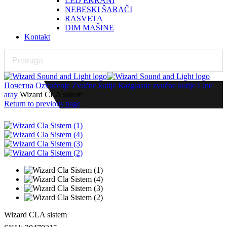
LED EKRANI
NEBESKI ŠARAČI
RASVETA
DIM MAŠINE
Kontakt
Почетна
Ozvučenje
Zvučne kutije
Razglasne zvučne kutije
Line
aray
Wizard CLA sistem
Return to previous page
Wizard CLA sistem