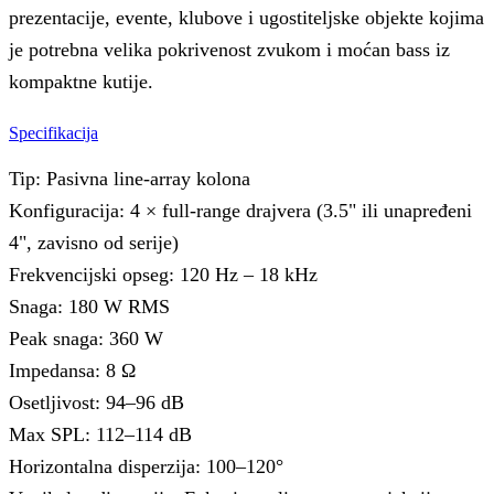
prezentacije, evente, klubove i ugostiteljske objekte kojima
je potrebna velika pokrivenost zvukom i moćan bass iz
kompaktne kutije.
Specifikacija
Tip: Pasivna line-array kolona
Konfiguracija: 4 × full-range drajvera (3.5" ili unapređeni
4", zavisno od serije)
Frekvencijski opseg: 120 Hz – 18 kHz
Snaga: 180 W RMS
Peak snaga: 360 W
Impedansa: 8 Ω
Osetljivost: 94–96 dB
Max SPL: 112–114 dB
Horizontalna disperzija: 100–120°