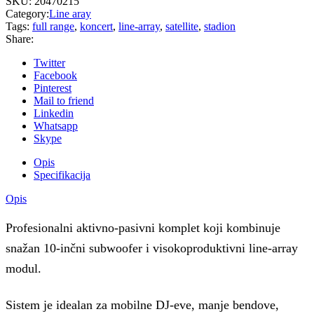
SKU:
20470215
Category:
Line aray
Tags:
full range
,
koncert
,
line-array
,
satellite
,
stadion
Share:
Twitter
Facebook
Pinterest
Mail to friend
Linkedin
Whatsapp
Skype
Opis
Specifikacija
Opis
Profesionalni aktivno-pasivni komplet koji kombinuje
snažan 10-inčni subwoofer i visokoproduktivni line-array
modul.
Sistem je idealan za mobilne DJ-eve, manje bendove,