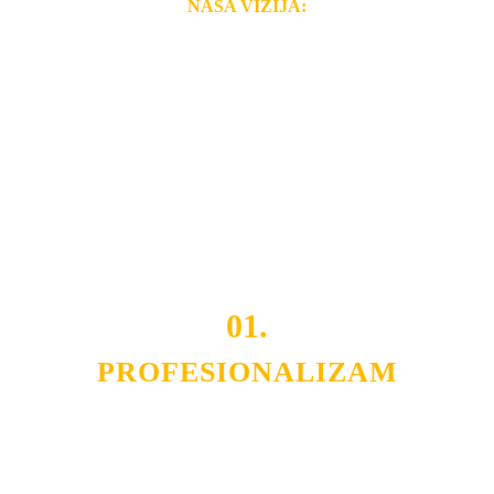
NAŠA VIZIJA:
Naša rešenja, ekonomičnost, kvalitet i brzina pruženih
usluga nas izdvajaju od ostalih konkurenata na tržištu.
Razvijamo se i fleksibilni smo na promene tržišta. Tu
smo da i Vama omogućimo da dobijete
VRHUNSKU
OPREMU I USLUGU
po
MINIMALNOJ CENI.
Do tada pogledajte
REFERENCE
, tj. neke od naših
projekata.
01.
PROFESIONALIZAM
Budite i Vi deo prezadovoljnih klijenata sa kojima smo
ostvarili saradnju i održavamo profesionalizam i
poslovnost.