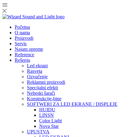
Početna
O nama
Proizvodi
Servis
Najam opreme
Reference
Rešenja
Led ekrani
Rasveta
Ozvučenje
Reklamni proizvodi
Specijalni efekti
Nebeski šarači
Konstrukcije-bine
SOFTWERI ZA LED EKRANE / DISPLEJE
HUIDU
LINSN
Color Light
Nova Star
UPUSTVA