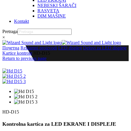
LED EKRANI
NEBESKI ŠARAČI
RASVETA
DIM MAŠINE
Kontakt
Pretraga
×
Почетна
Reklamni proizvodi
LED displeji
Delovi za LED displeje
Kartice kontrole
HD-D15
Return to previous page
HD-D15
Kontrolna kartica za LED EKRANE I DISPLEJE