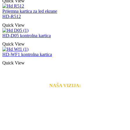
Quick View
Prijemna kartica za led ekrane
HD-R512
Quick View
HD-D05 kontrolna kartica
Quick View
HD-WF1 kontrolna kartica
Quick View
NAŠA VIZIJA:
Naša rešenja, ekonomičnost, kvalitet i brzina pruženih
usluga nas izdvajaju od ostalih konkurenata na tržištu.
Razvijamo se i fleksibilni smo na promene tržišta. Tu
smo da i Vama omogućimo da dobijete
VRHUNSKU
OPREMU I USLUGU
po
MINIMALNOJ CENI.