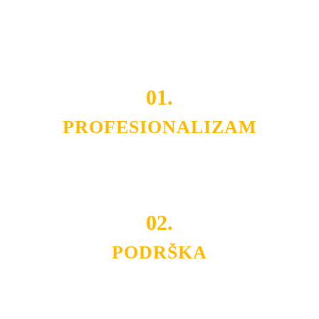
Do tada pogledajte
REFERENCE
, tj. neke od naših
projekata.
01.
PROFESIONALIZAM
Budite i Vi deo prezadovoljnih klijenata sa kojima smo
ostvarili saradnju i održavamo profesionalizam i
poslovnost.
02.
PODRŠKA
Nudimo savetovanje u izboru rasvete, dizajn prostora i
projektovanje instalacija, montažu, servis i održavanje.