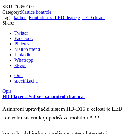
SKU:
70850109
Category:
Kartice kontrole
Tags:
kartice
,
Kontroleri za LED displeje
,
LED ekrani
Share:
Twitter
Facebook
Pinterest
Mail to friend
Linkedin
Whatsapp
Skype
Opis
specifikacija
Opis
HD Player – Softver za kontrolu kartica
Asinhroni upravljački sistem HD-D15 u celosti je LED
kontrolni sistem koji podržava mobilnu APP
kontrolu, daljinsko upravljanje putem Interneta i