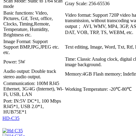
Scan Mode: Static to 1/64 scan
Gray Scale: 256-65536
mode
Basic functions: Video,
Video format: Support 720P video ha
Pictures, Gif, Text, office,
transmission, without transcoding w
Clocks, Timing,Remote,
output； AVI, WMV, MP4, 3GP, A
Temperature, Humidity,
DAT, VOB, TRP, TS, WEBM, etc.
Brightness etc.
Image Format: Support
Support BMP,JPG,JPEG etc.
Text editing, Image, Word, Txt, Rtf,
etc.
Time: Classic Analog clock, digital c
Power: 5W
image background.
Audio output: Double track
Memory:4GB Flash memory; Indefin
stereo audio output.
Communication: 100M RJ45
Ethernet, 3G/4G (Internet), Wi-
Working Temperature: -20℃-80℃
Fi, USB, LAN
Port: IN:5V DC*1, 100 Mbps
RJ45*1, USB 2.0*1,
HUB75E*1
HD-C35