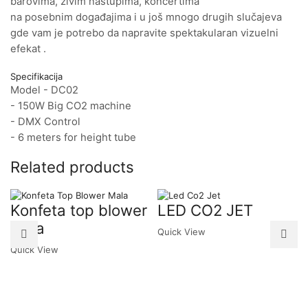
barovima, živim nastupima, koncertima
na posebnim događajima i u još mnogo drugih slučajeva
gde vam je potrebo da napravite spektakularan vizuelni
efekat .
Specifikacija
Model - DC02
- 150W Big CO2 machine
- DMX Control
- 6 meters for height tube
Related products
Konfeta top blower
LED CO2 JET
mala
Quick View
Quick View