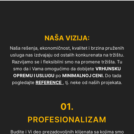
NAŠA VIZIJA:
Naša rešenja, ekonomičnost, kvalitet i brzina pruženih
usluga nas izdvajaju od ostalih konkurenata na tržištu.
Razvijamo se i fleksibilni smo na promene tržišta. Tu
smo da i Vama omogućimo da dobijete
VRHUNSKU
OPREMU I USLUGU
po
MINIMALNOJ CENI.
Do tada
pogledajte
REFERENCE
, tj. neke od naših projekata.
01.
PROFESIONALIZAM
Budite i Vi deo prezadovoljnih klijenata sa kojima smo