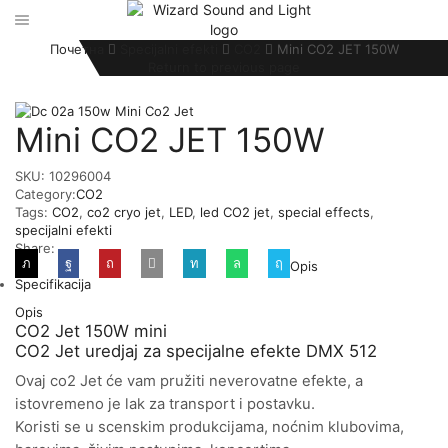
Почетна
Specijalni efekti
CO2
Mini CO2 JET 150W
Return to previous page
Mini CO2 JET 150W
SKU:
10296004
Category:
CO2
Tags:
CO2
,
co2 cryo jet
,
LED
,
led CO2 jet
,
special effects
,
specijalni efekti
Share:
Opis
Specifikacija
Opis
CO2 Jet 150W mini
CO2 Jet uredjaj za specijalne efekte DMX 512
Ovaj co2 Jet će vam pružiti neverovatne efekte, a
istovremeno je lak za transport i postavku.
Koristi se u scenskim produkcijama, noćnim klubovima,