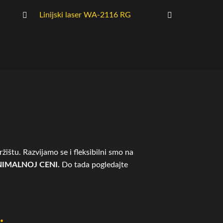
Linijski laser WA-2116 RG
A-2000 Lin
žištu. Razvijamo se i fleksibilni smo na
IMALNOJ CENI.
Do tada pogledajte
.