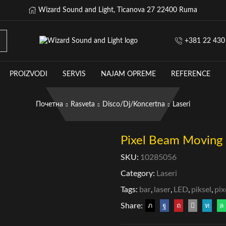
Wizard Sound and Light, Ticanova 27 22400 Ruma
+381 22 430
PROIZVODI
SERVIS
NAJAM OPREME
REFERENCE
Почетна
Rasveta
Disco/Dj/Koncertna
Laseri
Pixel Beam Moving b
SKU:
10285056
Category:
Laseri
Tags:
bar
,
laser
,
LED
,
piksel
,
pix
Share: