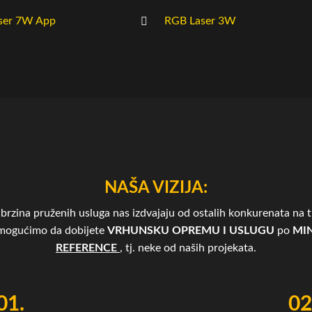
ser 7W App
RGB Laser 3W
NAŠA VIZIJA:
brzina pruženih usluga nas izdvajaju od ostalih konkurenata na tr
omogućimo da dobijete
VRHUNSKU OPREMU I USLUGU
po
MIN
REFERENCE
, tj. neke od naših projekata.
01.
02