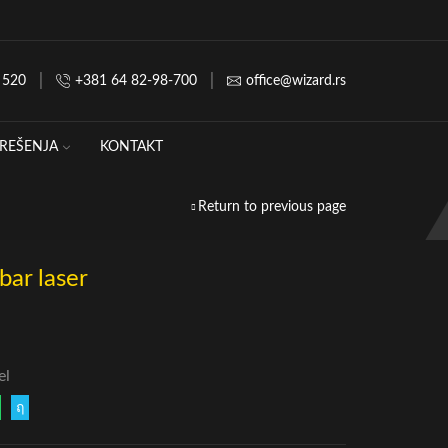
 520
+381 64 82-98-700
office@wizard.rs
REŠENJA
KONTAKT
Return to previous page
ar laser
el