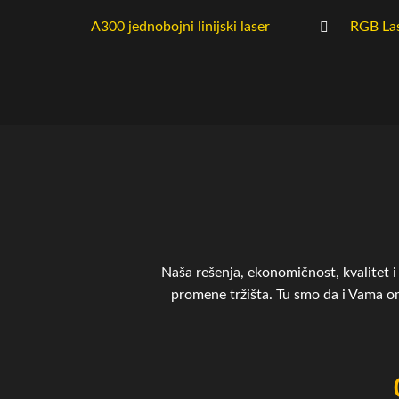
A300 jednobojni linijski laser
RGB La
Naša rešenja, ekonomičnost, kvalitet i 
promene tržišta. Tu smo da i Vama 