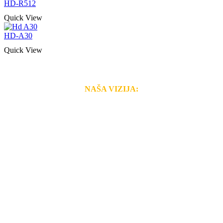
HD-R512
Quick View
HD-A30
Quick View
NAŠA VIZIJA:
Naša rešenja, ekonomičnost, kvalitet i brzina pruženih
usluga nas izdvajaju od ostalih konkurenata na tržištu.
Razvijamo se i fleksibilni smo na promene tržišta. Tu
smo da i Vama omogućimo da dobijete
VRHUNSKU
OPREMU I USLUGU
po
MINIMALNOJ CENI.
Do tada pogledajte
REFERENCE
, tj. neke od naših
projekata.