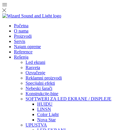
Početna
O nama
Proizvodi
Servis
Najam opreme
Reference
Rešenja
Led ekrani
Rasveta
Ozvučenje
Reklamni proizvodi
Specijalni efekti
Nebeski šarači
Konstrukcije-bine
SOFTWERI ZA LED EKRANE / DISPLEJE
HUIDU
LINSN
Color Light
Nova Star
UPUSTVA