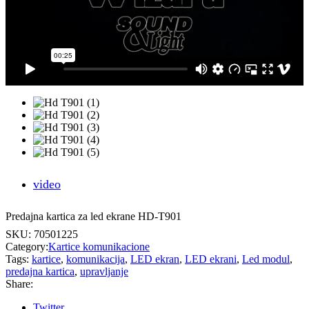
video
Predajna kartica za led ekrane HD-T901
SKU:
70501225
Category:
Kartice komunikacione
Tags:
kartice
,
komunikacija
,
LED ekran
,
LED ekrani
,
Led modul
,
predajna kartica
,
upravljanje
Share:
Twitter