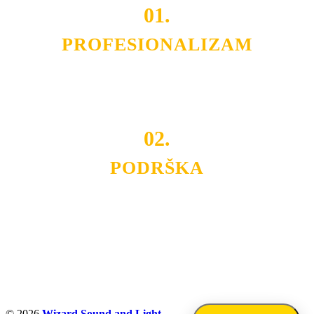
01.
PROFESIONALIZAM
Budite i Vi deo prezadovoljnih klijenata sa kojima smo
ostvarili saradnju i održavamo profesionalizam i
poslovnost.
02.
PODRŠKA
Nudimo savetovanje u izboru rasvete, dizajn prostora i
projektovanje instalacija, montažu, servis i održavanje.
Politika privatnosti
© 2026
Wizard Sound and Light