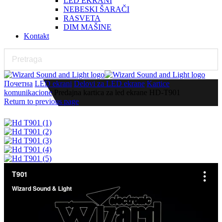
LED EKRANI
NEBESKI ŠARAČI
RASVETA
DIM MAŠINE
Kontakt
Почетна
LED ekrani
Delovi za LED ekrane
Kartice
komunikacione
Predajna kartica za led ekrane HD-T901
Return to previous page