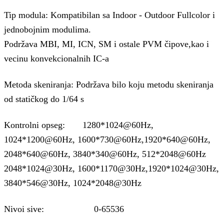
Tip modula: Kompatibilan sa Indoor - Outdoor Fullcolor i
jednobojnim modulima.
Podržava MBI, MI, ICN, SM i ostale PVM čipove,kao i
vecinu konvekcionalnih IC-a
Metoda skeniranja: Podržava bilo koju metodu skeniranja
od statičkog do 1/64 s
Kontrolni opseg: 1280*1024@60Hz,
1024*1200@60Hz, 1600*730@60Hz,1920*640@60Hz,
2048*640@60Hz, 3840*340@60Hz, 512*2048@60Hz
2048*1024@30Hz, 1600*1170@30Hz,1920*1024@30Hz,
3840*546@30Hz, 1024*2048@30Hz
Nivoi sive: 0-65536